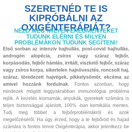
SZERETNÉD TE IS
KIPRÓBÁLNI AZ
OXIGÉNTERÁPIÁT?
NÉZD MEG MILYEN EREDMÉNYEKET
TUDUNK ELÉRNI ÉS MILYEN
PROBLÉMÁKON TUDUNK SEGÍTENI!
Első sorban az intenzív hajhullás, post-covid hajhullás,
androgén alopécia, zsíros vagy száraz fejbőr,
korpásodás, fejbőr hámlás, irritált, viszkető fejbőr, száraz
vagy zsíros korpa, sikertelen hajnövesztés, roncsolt haj,
száraz, töredezett hajvégek, pikkelysömör, ekcéma az
amivel hozzánk fordulnak
. Fontos azonban, hogy
mindezek mögött leggyakrabban immunológiai probléma
rejlik. A kezelés kismamák, anyukák, gyerekek számára is
teljes biztonsággal ajánlott, 100% -ban kemikália mentes.
Tudj meg többet a fejbőrproblémákról és azok
megelőzéséről. Ha úgy érzed, hogy a te fejbőröd és hajad
számára is fontos lenne Oxigénterápia, akkor jelentkezz be