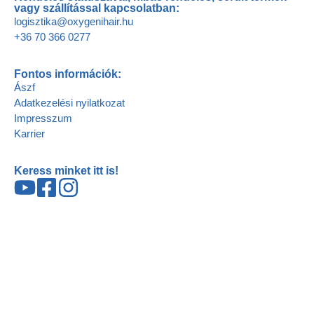
vagy szállítással kapcsolatban:
logisztika@oxygenihair.hu
+36 70 366 0277
Fontos információk:
Ászf
Adatkezelési nyilatkozat
Impresszum
Karrier
Keress minket itt is!