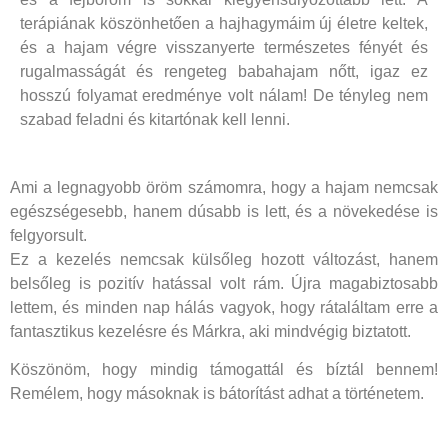
terápiának köszönhetően a hajhagymáim új életre keltek,
és a hajam végre visszanyerte természetes fényét és
rugalmasságát és rengeteg babahajam nőtt, igaz ez
hosszú folyamat eredménye volt nálam! De tényleg nem
szabad feladni és kitartónak kell lenni.
Ami a legnagyobb öröm számomra, hogy a hajam nemcsak
egészségesebb, hanem dúsabb is lett, és a növekedése is
felgyorsult.
Ez a kezelés nemcsak külsőleg hozott változást, hanem
belsőleg is pozitív hatással volt rám. Újra magabiztosabb
lettem, és minden nap hálás vagyok, hogy rátaláltam erre a
fantasztikus kezelésre és Márkra, aki mindvégig biztatott.
Köszönöm, hogy mindig támogattál és bíztál bennem!
Remélem, hogy másoknak is bátorítást adhat a történetem.