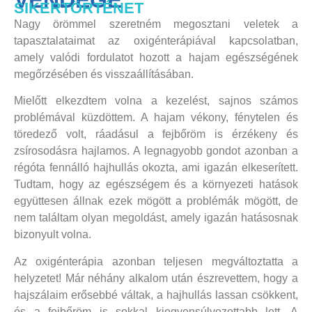
SIKERTÖRTÉNET
Nagy örömmel szeretném megosztani veletek a
tapasztalataimat az oxigénterápiával kapcsolatban,
amely valódi fordulatot hozott a hajam egészségének
megőrzésében és visszaállításában.
Mielőtt elkezdtem volna a kezelést, sajnos számos
problémával küzdöttem. A hajam vékony, fénytelen és
töredező volt, ráadásul a fejbőröm is érzékeny és
zsírosodásra hajlamos. A legnagyobb gondot azonban a
régóta fennálló hajhullás okozta, ami igazán elkeserített.
Tudtam, hogy az egészségem és a környezeti hatások
együttesen állnak ezek mögött a problémák mögött, de
nem találtam olyan megoldást, amely igazán hatásosnak
bizonyult volna.
Az oxigénterápia azonban teljesen megváltoztatta a
helyzetet! Már néhány alkalom után észrevettem, hogy a
hajszálaim erősebbé váltak, a hajhullás lassan csökkent,
és a fejbőröm is sokkal kiegyensúlyozottabb lett. A