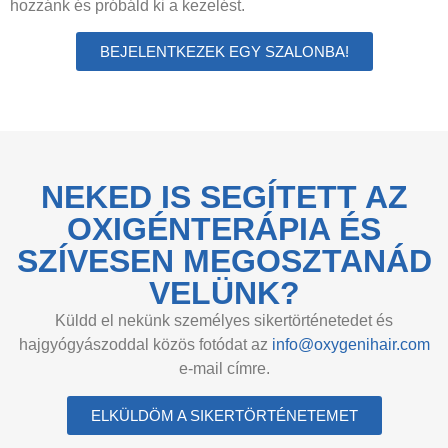
hozzánk és próbáld ki a kezelést.
BEJELENTKEZEK EGY SZALONBA!
NEKED IS SEGÍTETT AZ
OXIGÉNTERÁPIA ÉS
SZÍVESEN MEGOSZTANÁD
VELÜNK?
Küldd el nekünk személyes sikertörténetedet és
hajgyógyászoddal közös fotódat az
info@oxygenihair.com
e-mail címre.
ELKÜLDÖM A SIKERTÖRTÉNETEMET