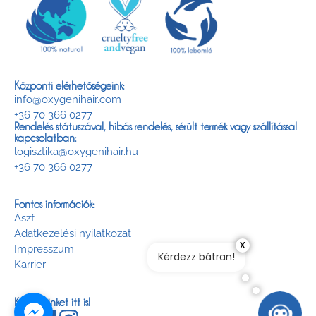
Központi elérhetőségeink:
info@oxygenihair.com
+36 70 366 0277
Rendelés státuszával, hibás rendelés, sérült termék vagy szállítással
kapcsolatban:
logisztika@oxygenihair.hu
+36 70 366 0277
Fontos információk:
Ászf
Adatkezelési nyilatkozat
x
Impresszum
Kérdezz bátran!
Karrier
Keress minket itt is!