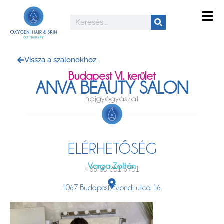
Vissza a szalonokhoz
Budapest VI. kerület
ANVA BEAUTY SALON
hajgyógyászat
ELÉRHETŐSÉG
Varga Zoltán
+36 30 351 6951
1067 Budapest, Szondi utca 16.