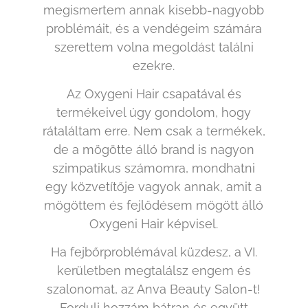
megismertem annak kisebb-nagyobb
problémáit, és a vendégeim számára
szerettem volna megoldást találni
ezekre.
Az Oxygeni Hair csapatával és
termékeivel úgy gondolom, hogy
rátaláltam erre. Nem csak a termékek,
de a mögötte álló brand is nagyon
szimpatikus számomra, mondhatni
egy közvetítője vagyok annak, amit a
mögöttem és fejlődésem mögött álló
Oxygeni Hair képvisel.
Ha fejbőrproblémával küzdesz, a VI.
kerületben megtalálsz engem és
szalonomat, az Anva Beauty Salon-t!
Fordulj hozzám bátran és együtt