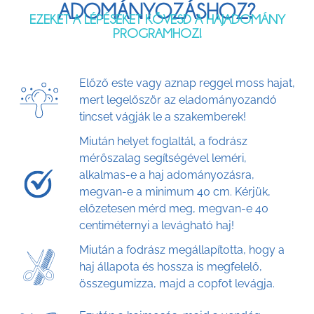
ADOMÁNYOZÁSHOZ?
EZEKET A LÉPÉSEKET KÖVESD A HAJADOMÁNY
PROGRAMHOZ!
Előző este vagy aznap reggel moss hajat,
mert legelőször az eladományozandó
tincset vágják le a szakemberek!
Miután helyet foglaltál, a fodrász
mérőszalag segítségével leméri,
alkalmas-e a haj adományozásra,
megvan-e a minimum 40 cm. Kérjük,
előzetesen mérd meg, megvan-e 40
centiméternyi a levágható haj!
Miután a fodrász megállapította, hogy a
haj állapota és hossza is megfelelő,
összegumizza, majd a copfot levágja.