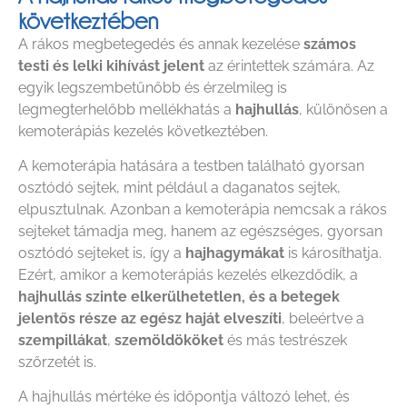
következtében
A rákos megbetegedés és annak kezelése
számos
testi és lelki kihívást jelent
az érintettek számára. Az
egyik legszembetűnőbb és érzelmileg is
legmegterhelőbb mellékhatás a
hajhullás
, különösen a
kemoterápiás kezelés következtében.
A kemoterápia hatására a testben található gyorsan
osztódó sejtek, mint például a daganatos sejtek,
elpusztulnak. Azonban a kemoterápia nemcsak a rákos
sejteket támadja meg, hanem az egészséges, gyorsan
osztódó sejteket is, így a
hajhagymákat
is károsíthatja.
Ezért, amikor a kemoterápiás kezelés elkezdődik, a
hajhullás
szinte elkerülhetetlen, és a betegek
jelentős része az egész haját elveszíti
, beleértve a
szempillákat
,
szemöldököket
és más testrészek
szőrzetét is.
A hajhullás mértéke és időpontja változó lehet, és