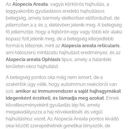
Az
Alopecia Areata
, vagyis körkörös hajhullás, a
leggyakoribb gyulladásos eredetű hajhullásos
betegség, amely bármely életkorban előfordulhat, de
jellemzően a 2. és 3. életévben jelenik meg. A betegség
fő jellemzője, hogy a fejbőrön egy vagy több kör alakú
kopasz folt jelenik meg, de a betegség kiterjedtebb
formái is léteznek, mint az
Alopecia areata reticularis
,
ami hálószerű mintázatú hajhullást eredményez, és az
Alopecia areata Ophiasis
típus, amely a halántéki
területen okoz hajhullást.
A betegség pontos oka még nem ismert, de a
szakértők úgy vélik, hogy autoimmun reakcióról van
szó,
amikor az immunrendszer a saját hajhagymákat
idegenként érzékeli, és támadja meg azokat
. Ennek
következményeként gyulladás lép fel, amely
megakadályozza a haj növekedését, és végül
hajhulláshoz vezet. Az Alopecia Areata pontos kiváltó
okai között szerepelhetnek genetikai tényezők, de