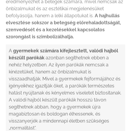
eredményezhet a betegek számára, mivel nemcsak az
önbizalmukat és az esztétikai megjelenésüket
befolyásolja, hanem a lelki állapotukat is.
A hajhullás
elvesztése sokszor a betegség előrehaladottságát,
szenvedését és a kezelésekkel kapcsolatos
szorongást is szimbolizálhatja.
A
gyermekek számára kifejlesztett, valódi hajból
készült parókák
azonban segíthetnek ebben a
nehéz helyzetben. Az ilyen parókák nemcsak a
kinézetüket, hanem az önbizalmukat is
visszaadhatják. Mivel a gyermekek fejformájához és
igényeikhez igazítják őket, a parókák természetes
hatást nyújtanak és kényelmes viseletet biztosítanak.
A valódi hajból készült parókák hosszú távon
segíthetnek abban, hogy a gyermekek újra
magabiztosan és boldogan élhessenek, és
visszanyerjék a mindennapi életben szükséges
„normalitást”.