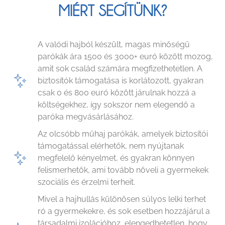
MIÉRT SEGÍTÜNK?
A valódi hajból készült, magas minőségű
parókák ára 1500 és 3000+ euró között mozog,
amit sok család számára megfizethetetlen. A
biztosítók támogatása is korlátozott, gyakran
csak 0 és 800 euró között járulnak hozzá a
költségekhez, így sokszor nem elegendő a
paróka megvásárlásához.
Az olcsóbb műhaj parókák, amelyek biztosítói
támogatással elérhetők, nem nyújtanak
megfelelő kényelmet, és gyakran könnyen
felismerhetők, ami tovább növeli a gyermekek
szociális és érzelmi terheit.
Mivel a hajhullás különösen súlyos lelki terhet
ró a gyermekekre, és sok esetben hozzájárul a
társadalmi izolációhoz, elengedhetetlen, hogy