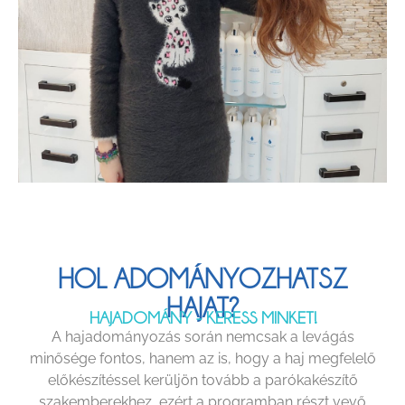
HOL ADOMÁNYOZHATSZ
HAJAT?
HAJADOMÁNY - KERESS MINKET!
A hajadományozás során nemcsak a levágás
minősége fontos, hanem az is, hogy a haj megfelelő
előkészítéssel kerüljön tovább a parókakészítő
szakemberekhez, ezért a programban részt vevő