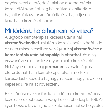
egyénenként eltérő, de általában a kemoterápia
kezdetétől számított 2-3 hét múlva jelentkezik. A
hajhullás fokozatosan történik, és a haj teljesen
kihullhat a kezelések során.
Mi történik, ha a haj nem nő vissza?
A legtöbb kemoterápiás kezelés után a haj
visszanövekedhet
, miután a kezelés befejeződött, de
ez nem minden esetben van így.
A haj visszanövése a
kemoterápia után hónapokig is eltarthat
, és a haj
visszanövése ritkán lesz olyan, mint a kezelés előtt.
Néhány esetben a haj
permanens
vesztesége is
előfordulhat, ha a kemoterápia olyan mértékű
károsodást okozott a hajhagymákban, hogy azok nem
képesek újra hajat növeszteni.
Ez különösen akkor fordulhat elő, ha a kemoterápiás
kezelés erősebb típusú vagy hosszabb ideig tartott. Az
ilyen hosszú távú hajhullás különösen nehéz helyzetet