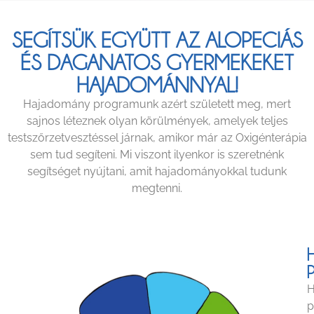
SEGÍTSÜK EGYÜTT AZ ALOPECIÁS
ÉS DAGANATOS GYERMEKEKET
HAJADOMÁNNYAL!
Hajadomány programunk azért született meg, mert
sajnos léteznek olyan körülmények, amelyek teljes
testszőrzetvesztéssel járnak, amikor már az Oxigénterápia
sem tud segíteni. Mi viszont ilyenkor is szeretnénk
segítséget nyújtani, amit hajadományokkal tudunk
megtenni.
H
p