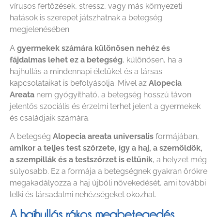
vírusos fertőzések, stressz, vagy más környezeti
hatások is szerepet játszhatnak a betegség
megjelenésében.
A
gyermekek számára
különösen nehéz és
fájdalmas lehet ez a betegség
, különösen, ha a
hajhullás a mindennapi életüket és a társas
kapcsolataikat is befolyásolja. Mivel az
Alopecia
Areata
nem gyógyítható, a betegség hosszú távon
jelentős szociális és érzelmi terhet jelent a gyermekek
és családjaik számára.
A betegség
Alopecia areata universalis
formájában,
amikor a teljes test szőrzete, így a haj, a szemöldök,
a szempillák és a testszőrzet is eltűnik
, a helyzet még
súlyosabb. Ez a formája a betegségnek gyakran örökre
megakadályozza a haj újbóli növekedését, ami további
lelki és társadalmi nehézségeket okozhat.
A hajhullás rákos megbetegedés