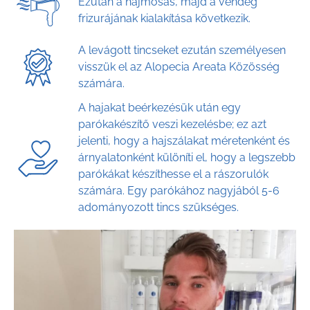
Ezután a hajmosás, majd a vendég
frizurájának kialakítása következik.
A levágott tincseket ezután személyesen
visszük el az Alopecia Areata Közösség
számára.
A hajakat beérkezésük után egy
parókakészítő veszi kezelésbe; ez azt
jelenti, hogy a hajszálakat méretenként és
árnyalatonként különíti el, hogy a legszebb
parókákat készíthesse el a rászorulók
számára. Egy parókához nagyjából 5-6
adományozott tincs szükséges.