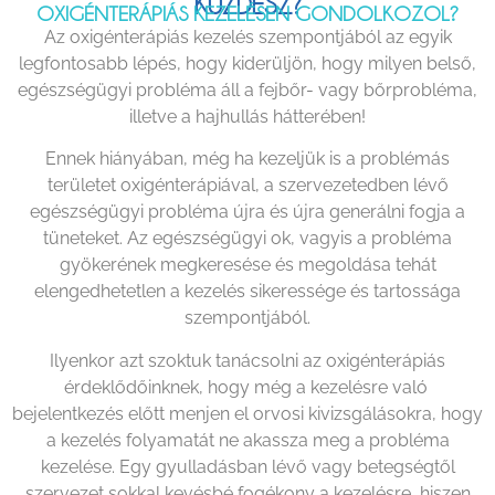
KÜZDESZ?
OXIGÉNTERÁPIÁS KEZELÉSEN GONDOLKOZOL?
Az oxigénterápiás kezelés szempontjából az egyik
legfontosabb lépés, hogy kiderüljön, hogy milyen belső,
egészségügyi probléma áll a fejbőr- vagy bőrprobléma,
illetve a hajhullás hátterében!
Ennek hiányában, még ha kezeljük is a problémás
területet oxigénterápiával, a szervezetedben lévő
egészségügyi probléma újra és újra generálni fogja a
tüneteket. Az egészségügyi ok, vagyis a probléma
gyökerének megkeresése és megoldása tehát
elengedhetetlen a kezelés sikeressége és tartossága
szempontjából.
Ilyenkor azt szoktuk tanácsolni az oxigénterápiás
érdeklődőinknek, hogy még a kezelésre való
bejelentkezés előtt menjen el orvosi kivizsgálásokra, hogy
a kezelés folyamatát ne akassza meg a probléma
kezelése. Egy gyulladásban lévő vagy betegségtől
szervezet sokkal kevésbé fogékony a kezelésre, hiszen