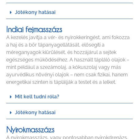
Jótékony hatásai
Indiai fejmasszázs
A kezelés javítja a vér- és nyirokkeringést, ami fokozza
a haj és a bőr tápanyagellátását, elősegíti a
méreganyagok kiürülését, és hozzájárul a sejtek
egészséges működéséhez. A használt tápláló olajok –
mint például a szezámolaj, a kókuszolaj vagy más
ayurvédikus növényi olajok – nem csak fizikai, hanem
energetikai szinten is táplálják a testet és a lelket.
Mit kell tudni róla?
Jótékony hatásai
Nyirokmasszázs
A nyirokmasszázs, vagy pontosabban nyirokdrenázs,