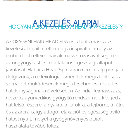
A KEZELÉS ALAPJAI
HOGYAN ALKOTTUK MEG A HEAD SPA KEZELÉST?
Az OXYGENI HAIR HEAD SPA és Rituals masszázs
kezelési alapjait a reflexológia inspirálta, amely az
emberi test reflexzónáinak masszírozásával segíti elő
az öngyógyítást és az általános egészségi állapot
javulását. Habár a Head Spa során nem a talp pontjain
dolgozunk, a reflexológiai ismeretek mégis fontosak a
szervezet működésének megértésében és a kezelés
hatékonyságának növelésében. Az indiai fejmasszázs,
része az ayurvédikus gyógyító rendszernek, kiterjed a
hát felső részére, a nyakra, a karokra, a fejbőrre, a fülre
és az arcra is, így átfogó relaxációt és egészségjavító
hatást nyújt, melyet a gyógynövényes olajok
használata tovább fokoz.