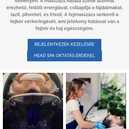
élményén. A masszázs hatása szinte azonnal
érezhető, feltölt energiával, csillapítja a fájdalmakat,
lazít, pihentet, és frissít. A fejmasszázs serkenti a
fejbőr vérkeringését, ami jótékony hatással van a
fejbőr és haj egészségére.
BEJELENTKEZEK KEZELÉSRE
HEAD SPA OKTATÁS ÉRDEKEL