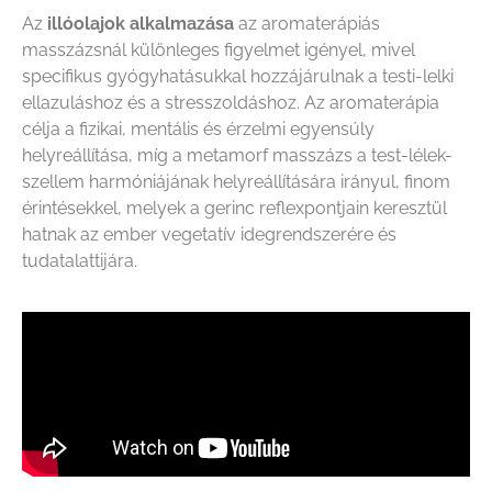
Az
illóolajok alkalmazása
az aromaterápiás
masszázsnál különleges figyelmet igényel, mivel
specifikus gyógyhatásukkal hozzájárulnak a testi-lelki
ellazuláshoz és a stresszoldáshoz. Az aromaterápia
célja a fizikai, mentális és érzelmi egyensúly
helyreállítása, míg a metamorf masszázs a test-lélek-
szellem harmóniájának helyreállítására irányul, finom
érintésekkel, melyek a gerinc reflexpontjain keresztül
hatnak az ember vegetatív idegrendszerére és
tudatalattijára.