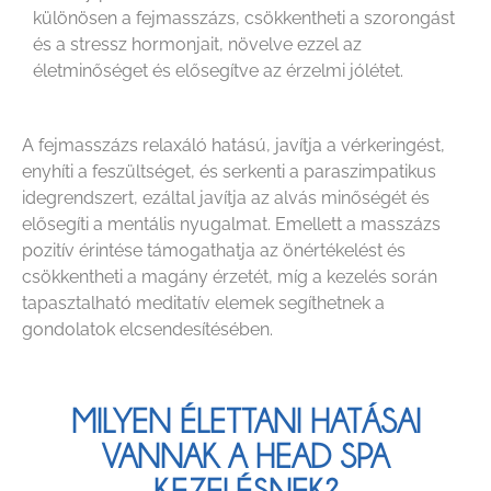
különösen a fejmasszázs, csökkentheti a szorongást
és a stressz hormonjait, növelve ezzel az
életminőséget és elősegítve az érzelmi jólétet.
A fejmasszázs relaxáló hatású, javítja a vérkeringést,
enyhíti a feszültséget, és serkenti a paraszimpatikus
idegrendszert, ezáltal javítja az alvás minőségét és
elősegíti a mentális nyugalmat. Emellett a masszázs
pozitív érintése támogathatja az önértékelést és
csökkentheti a magány érzetét, míg a kezelés során
tapasztalható meditatív elemek segíthetnek a
gondolatok elcsendesítésében.
MILYEN ÉLETTANI HATÁSAI
VANNAK A HEAD SPA
KEZELÉSNEK?