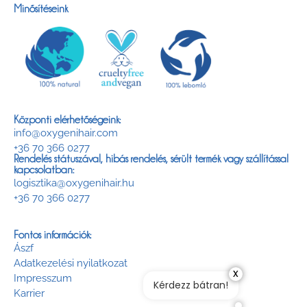
Minősítéseink
Központi elérhetőségeink:
info@oxygenihair.com
+36 70 366 0277
Rendelés státuszával, hibás rendelés, sérült termék vagy szállítással
kapcsolatban:
logisztika@oxygenihair.hu
+36 70 366 0277
Fontos információk:
Ászf
Adatkezelési nyilatkozat
x
Impresszum
Kérdezz bátran!
Karrier