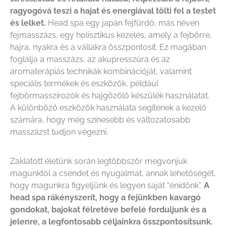
ragyogóvá teszi a hajat és energiával tölti fel a testet
és lelket.
Head spa egy japán fejfürdő, más néven
fejmasszázs, egy holisztikus kezelés, amely a fejbőrre,
hajra, nyakra és a vállakra összpontosít. Ez magában
foglalja a masszázs, az akupresszúra és az
aromaterápiás technikák kombinációját, valamint
speciális termékek és eszközök, például
fejbőrmasszírozók és hajgőzölő készülék használatát.
A különböző eszközök használata segítenek a kezelő
számára, hogy még színesebb és változatosabb
masszázst tudjon végezni.
Zaklatott életünk során legtöbbször megvonjuk
magunktól a csendet és nyugalmat, annak lehetőségét,
hogy magunkra figyeljünk és legyen saját “énidőnk”.
A
head spa rákényszerít, hogy a fejünkben kavargó
gondokat, bajokat félretéve befelé forduljunk és a
jelenre, a legfontosabb céljainkra összpontosítsunk.