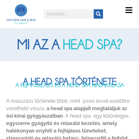
MI AZ A
HEAD SPA?
A HEAD SPA TÖRTÉNETE
A FEJMASSZÁZS ÉS A HEAD SPA KIALAKULÁSA
A masszázs története több, mint 5000 évvel ezelőttre
vezethető vissza,
a head spa alapjait megtaláljuk az
ősi kínai gyógyászatban
.
A head spa egy különleges,
egyszerre gyógyító és relaxáló kezelés, amely
hatékonyan enyhíti a fejfájásos tüneteket,
stresszoldó és relaxáló hatású, felpezsdíti a fejbőrt,