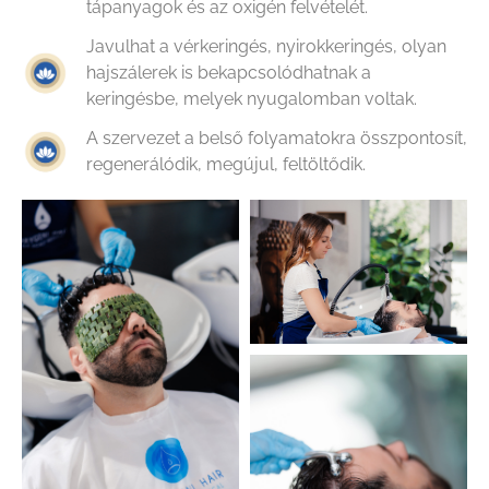
tápanyagok és az oxigén felvételét.
Javulhat a vérkeringés, nyirokkeringés, olyan
hajszálerek is bekapcsolódhatnak a
keringésbe, melyek nyugalomban voltak.
A szervezet a belső folyamatokra összpontosít,
regenerálódik, megújul, feltöltődik.