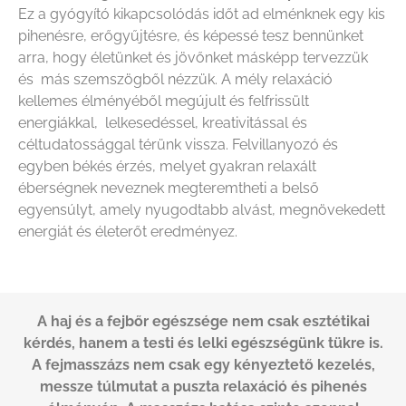
Ez a gyógyító kikapcsolódás időt ad elménknek egy kis
pihenésre, erőgyűjtésre, és képessé tesz bennünket
arra, hogy életünket és jövőnket másképp tervezzük
és más szemszögből nézzük. A mély relaxáció
kellemes élményéből megújult és felfrissült
energiákkal, lelkesedéssel, kreativitással és
céltudatossággal térünk vissza. Felvillanyozó és
egyben békés érzés, melyet gyakran relaxált
éberségnek neveznek megteremtheti a belső
egyensúlyt, amely nyugodtabb alvást, megnövekedett
energiát és életerőt eredményez.
A haj és a fejbőr egészsége nem csak esztétikai
kérdés, hanem a testi és lelki egészségünk tükre is.
A fejmasszázs nem csak egy kényeztető kezelés,
messze túlmutat a puszta relaxáció és pihenés