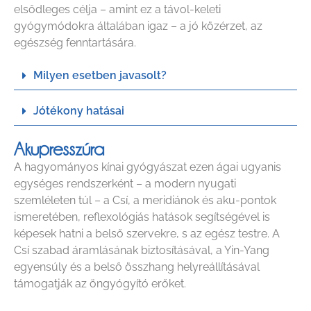
elsődleges célja – amint ez a távol-keleti
gyógymódokra általában igaz – a jó közérzet, az
egészség fenntartására.
Milyen esetben javasolt?
Jótékony hatásai
Akupresszúra
A hagyományos kínai gyógyászat ezen ágai ugyanis
egységes rendszerként – a modern nyugati
szemléleten túl – a Csí, a meridiánok és aku-pontok
ismeretében, reflexológiás hatások segítségével is
képesek hatni a belső szervekre, s az egész testre. A
Csí szabad áramlásának biztosításával, a Yin-Yang
egyensúly és a belső összhang helyreállításával
támogatják az öngyógyító erőket.