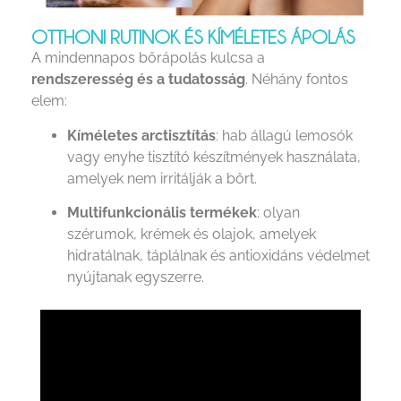
OTTHONI RUTINOK ÉS KÍMÉLETES ÁPOLÁS
A mindennapos bőrápolás kulcsa a
rendszeresség és a tudatosság
. Néhány fontos
elem:
Kíméletes arctisztítás
: hab állagú lemosók
vagy enyhe tisztító készítmények használata,
amelyek nem irritálják a bőrt.
Multifunkcionális termékek
: olyan
szérumok, krémek és olajok, amelyek
hidratálnak, táplálnak és antioxidáns védelmet
nyújtanak egyszerre.