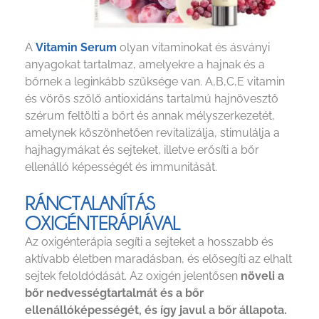
A
Vitamin Serum
olyan vitaminokat és ásványi
anyagokat tartalmaz, amelyekre a hajnak és a
bőrnek a leginkább szüksége van. A,B,C,E vitamin
és vörös szőlő antioxidáns tartalmú hajnövesztő
szérum feltölti a bőrt és annak mélyszerkezetét,
amelynek köszönhetően revitalizálja, stimulálja a
hajhagymákat és sejteket, illetve erősíti a bőr
ellenálló képességét és immunitását.
RÁNCTALANÍTÁS
OXIGÉNTERÁPIÁVAL
Az oxigénterápia segíti a sejteket a hosszabb és
aktívabb életben maradásban, és elősegíti az elhalt
sejtek feloldódását. Az oxigén jelentősen
növeli a
bőr nedvességtartalmát és a bőr
ellenállóképességét, és így javul a bőr állapota.