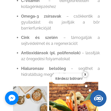
C-vitamin
– elengedhetetlen a
kollagénképzéshez
Omega-3 zsírsavak
– csökkentik a
gyulladást és javítják a bőr
barrierfunkcióját
Cink és szelén
– támogatják a
sejtvédelmet és a regenerációt
Antioxidánsok (pl. polifenolok)
– lassítják
az öregedési folyamatokat
Hialuronsav belsőleg
– segíthet a
x
hidratáltság megőrzésében
Kérdezz bátran!