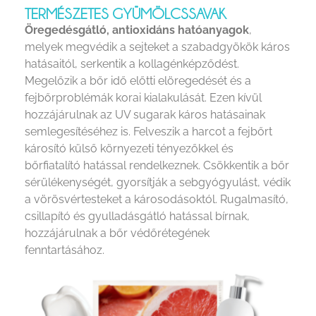
TERMÉSZETES GYÜMÖLCSSAVAK
Öregedésgátló, antioxidáns hatóanyagok
,
melyek megvédik a sejteket a szabadgyökök káros
hatásaitól, serkentik a kollagénképződést.
Megelőzik a bőr idő előtti elöregedését és a
fejbőrproblémák korai kialakulását. Ezen kívül
hozzájárulnak az UV sugarak káros hatásainak
semlegesítéséhez is. Felveszik a harcot a fejbőrt
károsító külső környezeti tényezőkkel és
bőrfiatalító hatással rendelkeznek. Csökkentik a bőr
sérülékenységét, gyorsítják a sebgyógyulást, védik
a vörösvértesteket a károsodásoktól. Rugalmasító,
csillapító és gyulladásgátló hatással bírnak,
hozzájárulnak a bőr védőrétegének
fenntartásához.