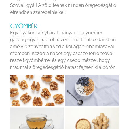
Szóval igyál! A zöld teának minden öregedésgátló
étrendben szerepelnie kell.
GYÖMBÉR
Egy gyakori konyhai alapanyag, a gyömbér
gazdag egy gingerol néven ismert antioxidánsban,
amely bizonyítottan véd a kollagén lebomlásával
szemben. Kezdd a napot egy csésze forró teával,
reszelt gyömbérrel és egy csepp mézzel, hogy
maximális öregedésgátló hatást fejtsen ki a bőrön.