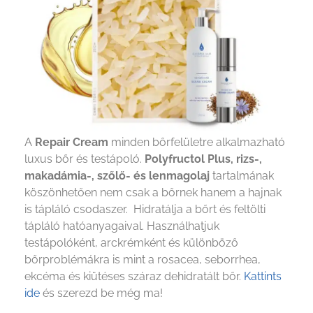
A
Repair Cream
minden bőrfelületre alkalmazható
luxus bőr és testápoló.
Polyfructol Plus, r
izs-,
makadámia-, szőlő- és lenmagolaj
tartalmának
köszönhetően nem csak a bőrnek hanem a hajnak
is tápláló csodaszer. Hidratálja a bőrt és feltölti
tápláló hatóanyagaival. Használhatjuk
testápolóként, arckrémként és különböző
bőrproblémákra is mint a rosacea, seborrhea,
ekcéma és kiütéses száraz dehidratált bőr.
Kattints
ide
és szerezd be még ma!