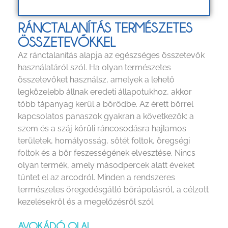
RÁNCTALANÍTÁS TERMÉSZETES
ÖSSZETEVŐKKEL
Az ránctalanítás alapja az egészséges összetevők
használatáról szól. Ha olyan természetes
összetevőket használsz, amelyek a lehető
legközelebb állnak eredeti állapotukhoz, akkor
több tápanyag kerül a bőrödbe. Az érett bőrrel
kapcsolatos panaszok gyakran a következők: a
szem és a száj körüli ráncosodásra hajlamos
területek, homályosság, sötét foltok, öregségi
foltok és a bőr feszességének elvesztése. Nincs
olyan termék, amely másodpercek alatt éveket
tüntet el az arcodról. Minden a rendszeres
természetes öregedésgátló bőrápolásról, a célzott
kezelésekről és a megelőzésről szól.
AVOKÁDÓ OLAJ