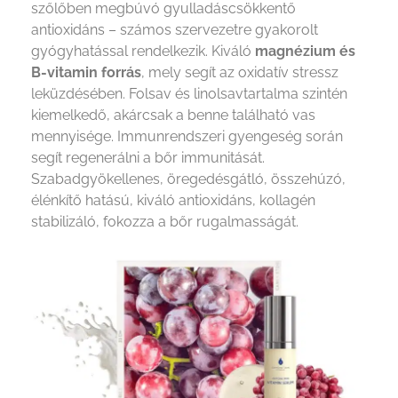
szőlőben megbúvó gyulladáscsökkentő
antioxidáns – számos szervezetre gyakorolt
gyógyhatással rendelkezik. Kiváló
magnézium és
B-vitamin forrás
, mely segít az oxidatív stressz
leküzdésében. Folsav és linolsavtartalma szintén
kiemelkedő, akárcsak a benne található vas
mennyisége. Immunrendszeri gyengeség során
segít regenerálni a bőr immunitását.
Szabadgyökellenes, öregedésgátló, összehúzó,
élénkítő hatású, kiváló antioxidáns, kollagén
stabilizáló, fokozza a bőr rugalmasságát.