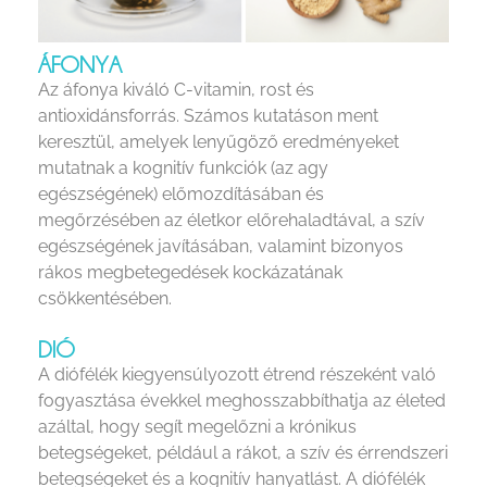
ÁFONYA
Az áfonya kiváló C-vitamin, rost és
antioxidánsforrás. Számos kutatáson ment
keresztül, amelyek lenyűgöző eredményeket
mutatnak a kognitív funkciók (az agy
egészségének) előmozdításában és
megőrzésében az életkor előrehaladtával, a szív
egészségének javításában, valamint bizonyos
rákos megbetegedések kockázatának
csökkentésében.
DIÓ
A diófélék kiegyensúlyozott étrend részeként való
fogyasztása évekkel meghosszabbíthatja az életed
azáltal, hogy segít megelőzni a krónikus
betegségeket, például a rákot, a szív és érrendszeri
betegségeket és a kognitív hanyatlást. A diófélék