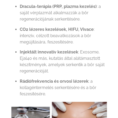
Dracula-terápia (PRP, plazma kezelés)
: a
saját vérplazmát alkalmazzák a bőr
regenerációjának serkentésére.
CO2 lézeres kezelések, HIFU, Vivace
:
intenzív, célzott beavatkozások a bőr
megújítására, feszesítésére.
Injektált innovatív kezelések
: Exosome,
Ejal40 és más, kutatás által alátámasztott
készítmények, amelyek serkentik a bőr saját
regenerációját.
Rádiófrekvencia és orvosi lézerek
: a
kollagéntermelés serkentésére és a bőr
feszesítésére.