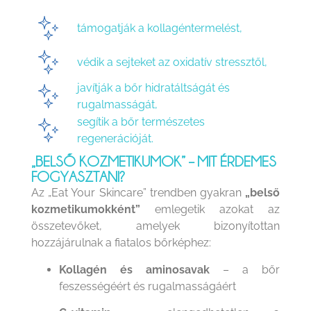
támogatják a kollagéntermelést,
védik a sejteket az oxidatív stressztől,
javítják a bőr hidratáltságát és
rugalmasságát,
segítik a bőr természetes
regenerációját.
„BELSŐ KOZMETIKUMOK” – MIT ÉRDEMES
FOGYASZTANI?
Az „Eat Your Skincare” trendben gyakran
„belső
kozmetikumokként”
emlegetik azokat az
összetevőket, amelyek bizonyítottan
hozzájárulnak a fiatalos bőrképhez:
Kollagén és aminosavak
– a bőr
feszességéért és rugalmasságáért