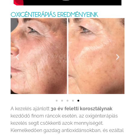
OXIGÉNTERÁPIÁS EREDMÉNYEINK
A kezelés ajánlott
30 év feletti korosztálynak
kezdődő finom ráncok esetén, az oxigénterápiás
kezelés segít csökkenti azok mennyiségét.
Kiemelkedően gazdag antioxidánsokban, és ezáltal