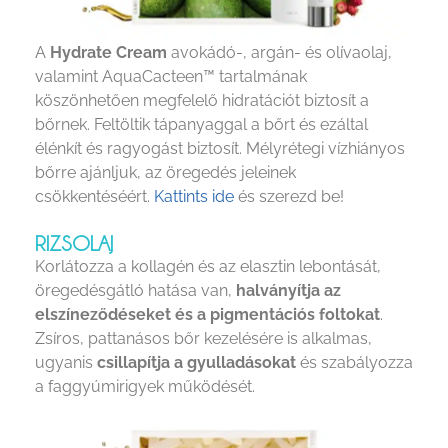
A
Hydrate Cream
avokádó-, argán- és olívaolaj,
valamint AquaCacteen™ tartalmának
köszönhetően megfelelő hidratációt biztosít a
bőrnek. Feltöltik tápanyaggal a bőrt és ezáltal
élénkít és ragyogást biztosít. Mélyrétegi vízhiányos
bőrre ajánljuk, az öregedés jeleinek
csökkentéséért.
Kattints ide
és szerezd be!
RIZSOLAJ
Korlátozza a kollagén és az elasztin lebontását,
öregedésgátló hatása van,
halványítja az
elszíneződéseket és a pigmentációs foltokat
.
Zsíros, pattanásos bőr kezelésére is alkalmas,
ugyanis
csillapítja a gyulladásokat
és szabályozza
a faggyúmirigyek működését.