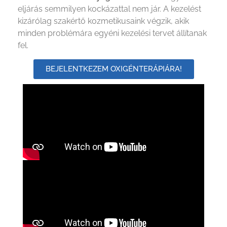
eljárás semmilyen kockázattal nem jár. A kezelést
kizárólag szakértő kozmetikusaink végzik, akik
minden problémára egyéni kezelési tervet állítanak
fel.
BEJELENTKEZEM OXIGÉNTERÁPIÁRA!