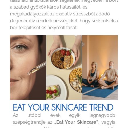
található antioxidánsok segítenek megvédeni a bőrt
a szabad gyökök káros hatásaitól, és
megakadályozzák az oxidatív stresszből adódó
degeneratív rendellenességeket, hogy serkentsék a
bőr felépítését és helyreállítását.
EAT YOUR SKINCARE TREND
Az utóbbi évek egyik legnagyobb
szépségtrendje az
„Eat Your Skincare”
, vagyis