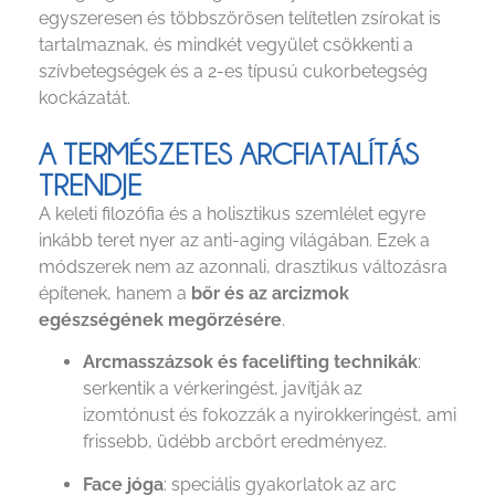
egyszeresen és többszörösen telítetlen zsírokat is
tartalmaznak, és mindkét vegyület csökkenti a
szívbetegségek és a 2-es típusú cukorbetegség
kockázatát.
A TERMÉSZETES ARCFIATALÍTÁS
TRENDJE
A keleti filozófia és a holisztikus szemlélet egyre
inkább teret nyer az anti-aging világában. Ezek a
módszerek nem az azonnali, drasztikus változásra
építenek, hanem a
bőr és az arcizmok
egészségének megőrzésére
.
Arcmasszázsok és facelifting technikák
:
serkentik a vérkeringést, javítják az
izomtónust és fokozzák a nyirokkeringést, ami
frissebb, üdébb arcbőrt eredményez.
Face jóga
: speciális gyakorlatok az arc