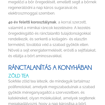
megelőzi a bőr öregedését, emellett segít a bőrnek
regenerálódni a nap káros sugaraival és
elektroszmoggal szemben.
40 év feletti korosztálynak
, a korral szerzett,
valamint a mimikai ráncok kezelésére. A kezelés
öregedésgátló és ránctalanító tulajdonságokkal
rendelkezik, és serkenti a kollagén- és elasztin
termelést, továbbá véd a szabad gyökök ellen.
Növeli a sejt energiatermelését, erősíti a sejtfalakat,
és ellátja a bőrt aminosavakkal.
RÁNCTALANÍTÁS A KONYHÁBAN
ZÖLD TEA
Sokféle zöld tea létezik, de mindegyik tartalmaz
polifenolokat, amelyek megszabadulnak a szabad
gyökök méreganyagaitól a szervezetben, és
katekineket, olyan molekulákat, amelyek segítenek
megakadályozni, hogy a nap károsítsa a bőrt.