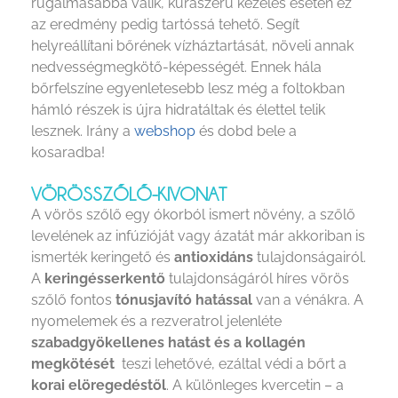
rugalmasabbá válik, kúraszerű kezelés esetén ez
az eredmény pedig tartóssá tehető. Segít
helyreállítani bőrének vízháztartását, növeli annak
nedvességmegkötő-képességét. Ennek hála
bőrfelszíne egyenletesebb lesz még a foltokban
hámló részek is újra hidratáltak és élettel telik
lesznek. Irány a
webshop
és dobd bele a
kosaradba!
VÖRÖSSZŐLŐ-KIVONAT
A vörös szőlő egy ókorból ismert növény, a szőlő
levelének az infúzióját vagy ázatát már akkoriban is
ismerték keringető és
antioxidáns
tulajdonságairól.
A
keringésserkentő
tulajdonságáról híres vörös
szőlő fontos
tónusjavító hatással
van a vénákra. A
nyomelemek és a rezveratrol jelenléte
szabadgyökellenes hatást és a kollagén
megkötését
teszi lehetővé, ezáltal védi a bőrt a
korai elöregedéstől
. A különleges kvercetin – a