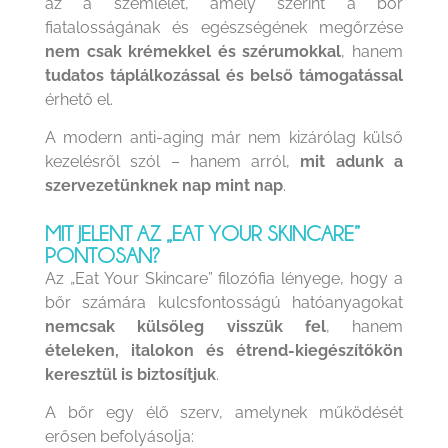
az a szemlélet, amely szerint a bőr
fiatalosságának és egészségének megőrzése
nem csak krémekkel és szérumokkal
, hanem
tudatos táplálkozással és belső támogatással
érhető el.
A modern anti-aging már nem kizárólag külső
kezelésről szól – hanem arról,
mit adunk a
szervezetünknek nap mint nap
.
MIT JELENT AZ „EAT YOUR SKINCARE”
PONTOSAN?
Az „Eat Your Skincare” filozófia lényege, hogy a
bőr számára kulcsfontosságú hatóanyagokat
nemcsak külsőleg visszük fel
, hanem
ételeken, italokon és étrend-kiegészítőkön
keresztül is biztosítjuk
.
A bőr egy élő szerv, amelynek működését
erősen befolyásolja: