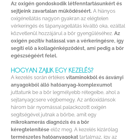
Az oxigén gondoskodik létfenntartásunkért és
sejtjeink zavartalan működéséért.
A hiányos
oxigénellátás nagyon gyakran az elégtelen
vérkeringés és tápanyagellátás kiváltó oka, ezáltal
közvetlenül hozzájárul a bőr gyengüléséhez.
Az
oxigén pozitív hatással van a vérkeringésre, így
segíti elő a kollagénképződést, ami pedig a bőr
egészségéért felel.
HOGYAN ZAJLIK EGY KEZELÉS?
A kezelés során értékes
vitaminokból és ásványi
anyagokból álló hatóanyag-komplexumot
juttatunk be a bőr legmélyebb rétegeibe, ahol a
sejtanyagcsere végbemegy. Az antioxidánsok
három bár nyomással palackozott oxigén
segítségével jutnak a bőrbe, amit egy
mikrokamerás diagnózis és a bőr
kéregtelenítése
előz meg. A kezelés kizárólag
természetes hatóanyagokat
tartalmaz, így az