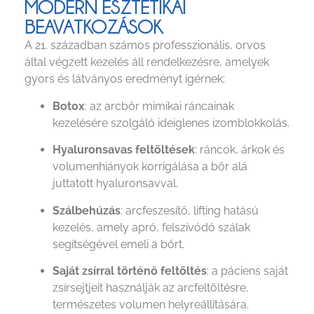
MODERN ESZTÉTIKAI
BEAVATKOZÁSOK
A 21. században számos professzionális, orvos
által végzett kezelés áll rendelkezésre, amelyek
gyors és látványos eredményt ígérnek:
Botox
: az arcbőr mimikai ráncainak
kezelésére szolgáló ideiglenes izomblokkolás.
Hyaluronsavas feltöltések
: ráncok, árkok és
volumenhiányok korrigálása a bőr alá
juttatott hyaluronsavval.
Szálbehúzás
: arcfeszesítő, lifting hatású
kezelés, amely apró, felszívódó szálak
segítségével emeli a bőrt.
Saját zsírral történő feltöltés
: a páciens saját
zsírsejtjeit használják az arcfeltöltésre,
természetes volumen helyreállítására.