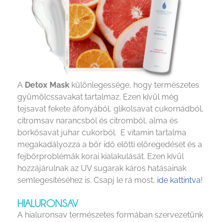
A
Detox Mask
különlegessége, hogy természetes
gyümölcssavakat tartalmaz. Ezen kívül még
tejsavat fekete áfonyából, glikolsavat cukornádból,
citromsav narancsból és citromból, alma és
borkősavat juhar cukorból. E vitamin tartalma
megakadályozza a bőr idő előtti elöregedését és a
fejbőrproblémák korai kialakulását. Ezen kívül
hozzájárulnak az UV sugarak káros hatásainak
semlegesítéséhez is. Csapj le rá most,
ide kattintva
!
HIALURONSAV
A hialuronsav természetes formában szervezetünk