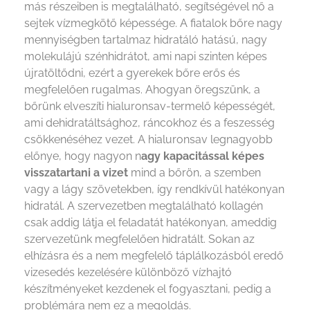
más részeiben is megtalálható, segítségével nő a
sejtek vízmegkötő képessége. A fiatalok bőre nagy
mennyiségben tartalmaz hidratáló hatású, nagy
molekulájú szénhidrátot, ami napi szinten képes
újratöltődni, ezért a gyerekek bőre erős és
megfelelően rugalmas. Ahogyan öregszünk, a
bőrünk elveszíti hialuronsav-termelő képességét,
ami dehidratáltsághoz, ráncokhoz és a feszesség
csökkenéséhez vezet. A hialuronsav legnagyobb
előnye, hogy nagyon n
agy kapacitással képes
visszatartani a vizet
mind a bőrön, a szemben
vagy a lágy szövetekben, így rendkívül hatékonyan
hidratál. A szervezetben megtalálható kollagén
csak addig látja el feladatát hatékonyan, ameddig
szervezetünk megfelelően hidratált. Sokan az
elhízásra és a nem megfelelő táplálkozásból eredő
vizesedés kezelésére különböző vízhajtó
készítményeket kezdenek el fogyasztani, pedig a
problémára nem ez a megoldás.