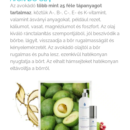
Az avokádó
több mint 25 féle tápanyagot
tartalmaz
, köztük A-, B-, C-, E- és K-vitamint,
valamint ásványi anyagokat, például rezet,
káliumot, vasat, magnéziumot és foszfort. Az olaj
kiváló ránctalanítás szempontjából, jól beszívódik a
bőrbe, lágyít, visszaadja a bőr rugalmasságát és
kényelemérzetét. Az avokádó olajtól a bőr
rugalmas és puha lesz, ezenkívül hatékonyan
nyugtatja a bőrt. Az elhalt hámsejteket hatékonyan
eltávolítja a bőrről.