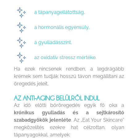
a tápanyagellátottság,
a hormonális egyensúly,
a gyulladásszint,
az oxidatív stressz mértéke.
Ha ezek nincsenek rendben, a legdrágább
krémek sem tudják hosszú távon megállítani az
öregedés jeleit.
AZ ANTI-AGING BELÜLRŐL INDUL
Az idő előtti bőröregedés egyik fő oka a
krónikus gyulladás és a sejtkárosító
szabadgyökök jelenléte
. Az „Eat Your Skincare”
megközelítés ezekre hat célzottan, olyan
tápanyagokkal, amelyek: