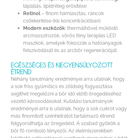
táplálás, lipidréteg erősítése
Retinol
– finom hámlasztás, ráncok
csökkentése (kis koncentrációban)
Modern eszközök
: thermálhővel működő
arcmasszírozók, vörös fény terápiás LED
maszkok, amelyek fokozzák a hatóanyagok
felszívódását és az arcbőr regenerációját.
EGÉSZSÉGES ÉS KIEGYENSÚLYOZOTT
ÉTREND
Néhány tanulmány eredményei arra utalnak, hogy
a sok friss gyümölcs és zöldség fogyasztása
segíthet megelőzni a bőr idő előtti öregedéséhez
vezető károsodásokat. Kutatási tanulmányok
eredményei arra is utalnak, hogy a sok cukrot vagy
más finomított szénhidrátot tartalmazó étrend
felgyorsíthatja az öregedést. A szabad gyökök a
bőr fő romboló tényezői. Az élelmiszerekben