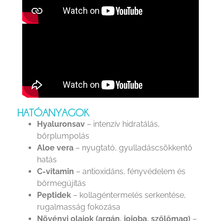
HATÓANYAGOK
Hyaluronsav
– intenzív hidratálás,
bőrplumpolás
Aloe vera
– nyugtató, gyulladáscsökkentő
hatás
C-vitamin
– antioxidáns, fényvédelem és
bőrmegújítás
Peptidek
– kollagéntermelés serkentése,
rugalmasság fokozása
Növényi olajok (argán, jojoba, szőlőmag)
–