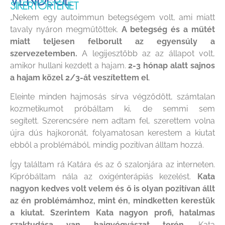
SIKERTÖRTÉNET
„Nekem egy autoimmun betegségem volt, ami miatt
tavaly nyáron megműtöttek.
A betegség és a műtét
miatt teljesen felborult az egyensúly a
szervezetemben.
A legijesztőbb az az állapot volt,
amikor hullani kezdett a hajam.
2-3 hónap alatt sajnos
a hajam közel 2/3-át veszítettem el
.
Eleinte minden hajmosás sírva végződött, számtalan
kozmetikumot próbáltam ki, de semmi sem
segített. Szerencsére nem adtam fel, szerettem volna
újra dús hajkoronát, folyamatosan kerestem a kiutat
ebből a problémából, mindig pozitívan álltam hozzá.
Így találtam rá Katára és az ő szalonjára az interneten.
Kipróbáltam nála az oxigénterápiás kezelést.
Kata
nagyon kedves volt velem és ő is olyan pozitívan állt
az én problémámhoz, mint én, mindketten kerestük
a kiutat. Szerintem Kata nagyon profi, hatalmas
szaktudása van hajgyógyászat terén
. Kata