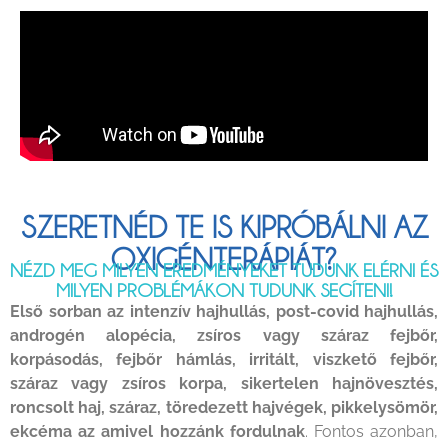
SZERETNÉD TE IS KIPRÓBÁLNI AZ
OXIGÉNTERÁPIÁT?
NÉZD MEG MILYEN EREDMÉNYEKET TUDUNK ELÉRNI ÉS
MILYEN PROBLÉMÁKON TUDUNK SEGÍTENI!
Első sorban az intenzív hajhullás, post-covid hajhullás,
androgén alopécia, zsíros vagy száraz fejbőr,
korpásodás, fejbőr hámlás, irritált, viszkető fejbőr,
száraz vagy zsíros korpa, sikertelen hajnövesztés,
roncsolt haj, száraz, töredezett hajvégek, pikkelysömör,
ekcéma az amivel hozzánk fordulnak
. Fontos azonban,