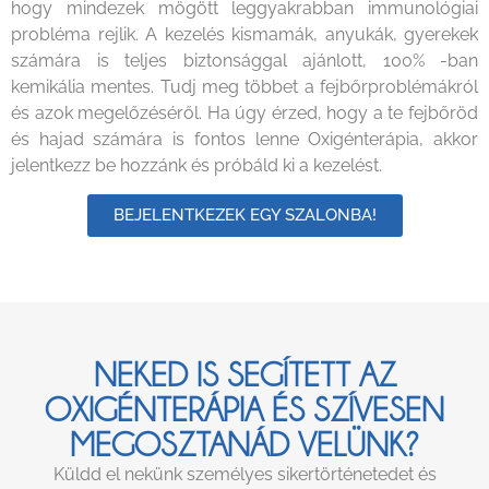
hogy mindezek mögött leggyakrabban immunológiai
probléma rejlik. A kezelés kismamák, anyukák, gyerekek
számára is teljes biztonsággal ajánlott, 100% -ban
kemikália mentes. Tudj meg többet a fejbőrproblémákról
és azok megelőzéséről. Ha úgy érzed, hogy a te fejbőröd
és hajad számára is fontos lenne Oxigénterápia, akkor
jelentkezz be hozzánk és próbáld ki a kezelést.
BEJELENTKEZEK EGY SZALONBA!
NEKED IS SEGÍTETT AZ
OXIGÉNTERÁPIA ÉS SZÍVESEN
MEGOSZTANÁD VELÜNK?
Küldd el nekünk személyes sikertörténetedet és