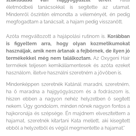
életmódbeli tanácsokkal is segítette az utamat.
Mindenről őszintén elmondta a véleményét, én pedig
megfogadtam a tanácsait, a hajam pedig visszanőtt.
Azóta megváltozott a hajápolási rutinom is.
Korábban
is figyeltem arra, hogy olyan kozmetikumokat
használjak, amik nem ártanak a fejbőrnek, de ilyen jó
termékekkel még nem találkoztam.
Az Oxygeni Hair
termékek teljesen kemikáliamentesek és azóta ezeket
használom, illetve használni szeretném a jövőben is.
Mindenképpen szeretnék Katánál maradni, szeretném,
ha ő maradna a hajgyógyászom és a fodrászom is,
hiszen ebben a nagyon nehéz helyzetben ő segített
nekem. Úgy gondolom, minden nőnek nagyon fontos a
hajkoronája és szépsége. Én majdnem elveszítettem a
hajamat, szeretnék kitartani Kata mellett, aki kisegített
ebből a helyzetből és végül megmentette a hajamat.”