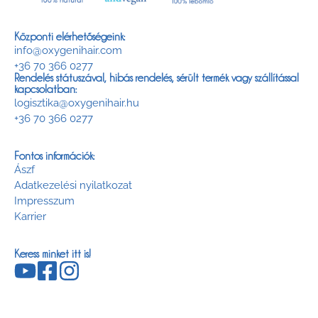
Központi elérhetőségeink:
info@oxygenihair.com
+36 70 366 0277
Rendelés státuszával, hibás rendelés, sérült termék vagy szállítással
kapcsolatban:
logisztika@oxygenihair.hu
+36 70 366 0277
Fontos információk:
Ászf
Adatkezelési nyilatkozat
Impresszum
Karrier
Keress minket itt is!