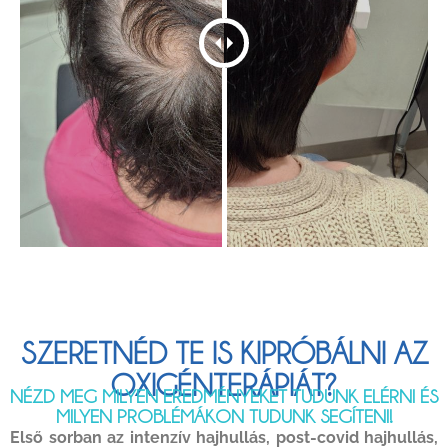
SZERETNÉD TE IS KIPRÓBÁLNI AZ
OXIGÉNTERÁPIÁT?
NÉZD MEG MILYEN EREDMÉNYEKET TUDUNK ELÉRNI ÉS
MILYEN PROBLÉMÁKON TUDUNK SEGÍTENI!
Első sorban az intenzív hajhullás, post-covid hajhullás,