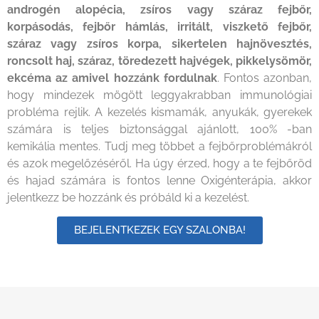
androgén alopécia, zsíros vagy száraz fejbőr,
korpásodás, fejbőr hámlás, irritált, viszkető fejbőr,
száraz vagy zsíros korpa, sikertelen hajnövesztés,
roncsolt haj, száraz, töredezett hajvégek, pikkelysömör,
ekcéma az amivel hozzánk fordulnak
. Fontos azonban,
hogy mindezek mögött leggyakrabban immunológiai
probléma rejlik. A kezelés kismamák, anyukák, gyerekek
számára is teljes biztonsággal ajánlott, 100% -ban
kemikália mentes. Tudj meg többet a fejbőrproblémákról
és azok megelőzéséről. Ha úgy érzed, hogy a te fejbőröd
és hajad számára is fontos lenne Oxigénterápia, akkor
jelentkezz be hozzánk és próbáld ki a kezelést.
BEJELENTKEZEK EGY SZALONBA!