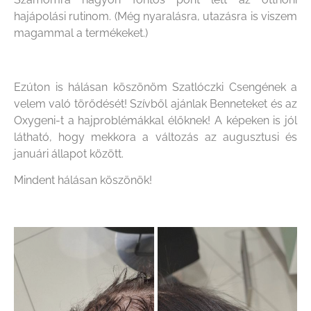
hajápolási rutinom. (Még nyaralásra, utazásra is viszem
magammal a termékeket.)
Ezúton is hálásan köszönöm Szatlóczki Csengének a
velem való törődését! Szívből ajánlak Benneteket és az
Oxygeni-t a hajproblémákkal élőknek! A képeken is jól
látható, hogy mekkora a változás az augusztusi és
januári állapot között.
Mindent hálásan köszönök!