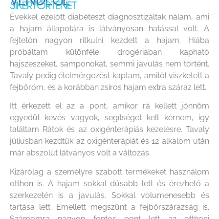
SIKERTÖRTÉNET
Évekkel ezelőtt diabéteszt diagnosztizáltak nálam, ami
a hajam állapotára is látványosan hatással volt. A
fejtetőn nagyon ritkulni kezdett a hajam. Hiába
próbáltam különféle drogériában kapható
hajszeszeket, samponokat, semmi javulás nem történt.
Tavaly pedig ételmérgezést kaptam, amitől viszketett a
fejbőröm, és a korábban zsíros hajam extra száraz lett.
Itt érkezett el az a pont, amikor rá kellett jönnöm
egyedül kevés vagyok, segítséget kell kérnem, így
találtam Rátok és az oxigénterápiás kezelésre. Tavaly
júliusban kezdtük az oxigénterápiát és 12 alkalom után
már abszolút látványos volt a változás.
Kizárólag a személyre szabott termékeket használom
otthon is. A hajam sokkal dúsabb lett és érezhető a
szerkezetén is a javulás. Sokkal volumenesebb és
tartása lett. Emellett megszűnt a fejbőrszárazság is.
Számomra nagyon fontos pont lett az otthoni