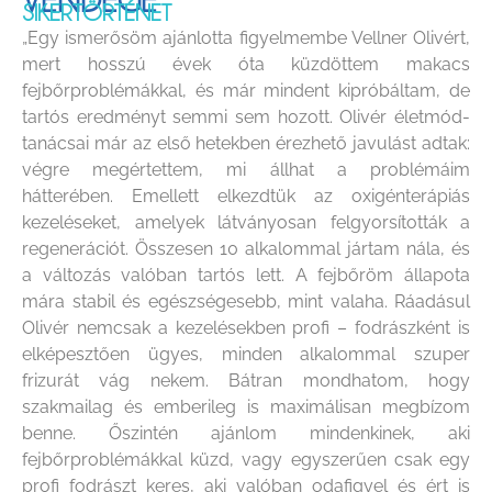
SIKERTÖRTÉNET
„Egy ismerősöm ajánlotta figyelmembe Vellner Olivért,
mert hosszú évek óta küzdöttem makacs
fejbőrproblémákkal, és már mindent kipróbáltam, de
tartós eredményt semmi sem hozott. Olivér életmód-
tanácsai már az első hetekben érezhető javulást adtak:
végre megértettem, mi állhat a problémáim
hátterében. Emellett elkezdtük az oxigénterápiás
kezeléseket, amelyek látványosan felgyorsították a
regenerációt. Összesen 10 alkalommal jártam nála, és
a változás valóban tartós lett. A fejbőröm állapota
mára stabil és egészségesebb, mint valaha. Ráadásul
Olivér nemcsak a kezelésekben profi – fodrászként is
elképesztően ügyes, minden alkalommal szuper
frizurát vág nekem. Bátran mondhatom, hogy
szakmailag és emberileg is maximálisan megbízom
benne. Őszintén ajánlom mindenkinek, aki
fejbőrproblémákkal küzd, vagy egyszerűen csak egy
profi fodrászt keres, aki valóban odafigyel és ért is