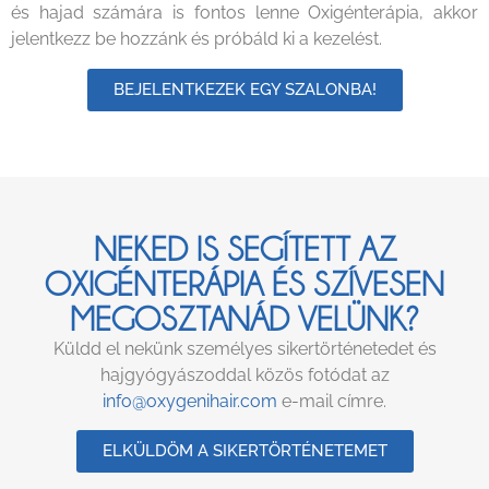
és hajad számára is fontos lenne Oxigénterápia, akkor
jelentkezz be hozzánk és próbáld ki a kezelést.
BEJELENTKEZEK EGY SZALONBA!
NEKED IS SEGÍTETT AZ
OXIGÉNTERÁPIA ÉS SZÍVESEN
MEGOSZTANÁD VELÜNK?
Küldd el nekünk személyes sikertörténetedet és
hajgyógyászoddal közös fotódat az
info@oxygenihair.com
e-mail címre.
ELKÜLDÖM A SIKERTÖRTÉNETEMET