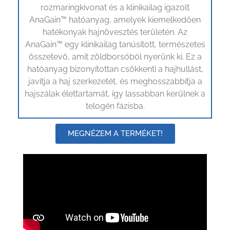
rozmaringkivonat és a klinikailag igazolt
AnaGain™ hatóanyag, amelyek kiemelkedően
hatékonyak hajnövesztés területén. Az
AnaGain™ egy klinikailag tanúsított, természetes
összetevő, amit zöldborsóból nyerünk ki. Ez a
hatóanyag bizonyítottan csökkenti a hajhullást,
javítja a haj szerkezetét, és meghosszabbítja a
hajszálak élettartamát, így lassabban kerülnek a
telogén fázisba.
MEGNÉZEM A TERMÉKET!