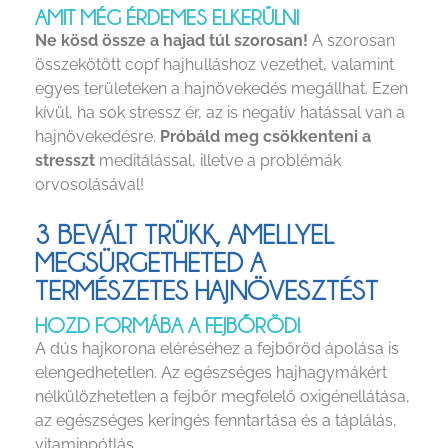
AMIT MÉG ÉRDEMES ELKERÜLNI
Ne kösd össze a hajad túl szorosan!
A szorosan
összekötött copf hajhulláshoz vezethet, valamint
egyes területeken a hajnövekedés megállhat. Ezen
kívül, ha sok stressz ér, az is negatív hatással van a
hajnövekedésre.
Próbáld meg csökkenteni a
stresszt
meditálással, illetve a problémák
orvosolásával!
3 BEVÁLT TRÜKK, AMELLYEL
MEGSÜRGETHETED A
TERMÉSZETES HAJNÖVESZTÉST
HOZD FORMÁBA A FEJBŐRÖD!
A dús hajkorona eléréséhez a fejbőröd ápolása is
elengedhetetlen. Az egészséges hajhagymákért
nélkülözhetetlen a fejbőr megfelelő oxigénellátása,
az egészséges keringés fenntartása és a táplálás,
vitaminpótlás.