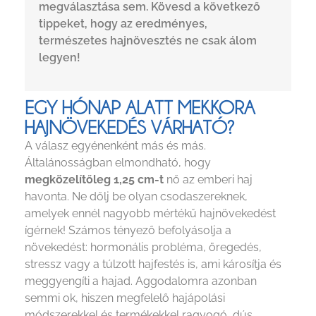
megválasztása sem. Kövesd a következő
tippeket, hogy az eredményes,
természetes hajnövesztés ne csak álom
legyen!
EGY HÓNAP ALATT MEKKORA
HAJNÖVEKEDÉS VÁRHATÓ?
A válasz egyénenként más és más.
Általánosságban elmondható, hogy
megközelítőleg 1,25 cm-t
nő az emberi haj
havonta. Ne dőlj be olyan csodaszereknek,
amelyek ennél nagyobb mértékű hajnövekedést
ígérnek! Számos tényező befolyásolja a
növekedést: hormonális probléma, öregedés,
stressz vagy a túlzott hajfestés is, ami károsítja és
meggyengíti a hajad. Aggodalomra azonban
semmi ok, hiszen megfelelő hajápolási
módszerekkel és termékekkel ragyogó, dús