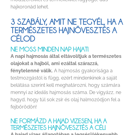
hajkoronád lehet.
3 SZABÁLY, AMIT NE TEGYÉL, HA A
TERMÉSZETES HAJNÖVESZTÉS A
CÉLOD
NE MOSS MINDEN NAP HAJAT!
A napi hajmosás által eltávolítjuk a természetes
olajokat a hajból, ami ezáltal szárazzá,
fénytelenné válik.
A hajmosás gyakorisága a
testmozgástól is függ, ezért mindenkinek a saját
belátása szerint kell meghatározni, hogy számára
mennyi az ideális hajmosás száma. De vigyázz, ne
hagyd, hogy túl sok zsír és olaj halmozódjon fel a
fejbőrödön!
NE FORMÁZD A HAJAD VIZESEN, HA A
TERMÉSZETES HAJNÖVESZTÉS A CÉL!
A hajad vizes állapotában a legsérülékenyebb,