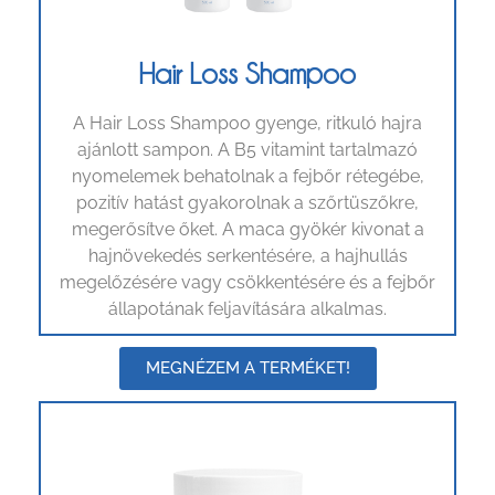
Hair Loss Shampoo
A Hair Loss Shampoo gyenge, ritkuló hajra
ajánlott sampon. A B5 vitamint tartalmazó
nyomelemek behatolnak a fejbőr rétegébe,
pozitív hatást gyakorolnak a szőrtüszőkre,
megerősítve őket. A maca gyökér kivonat a
hajnövekedés serkentésére, a hajhullás
megelőzésére vagy csökkentésére és a fejbőr
állapotának feljavítására alkalmas.
MEGNÉZEM A TERMÉKET!