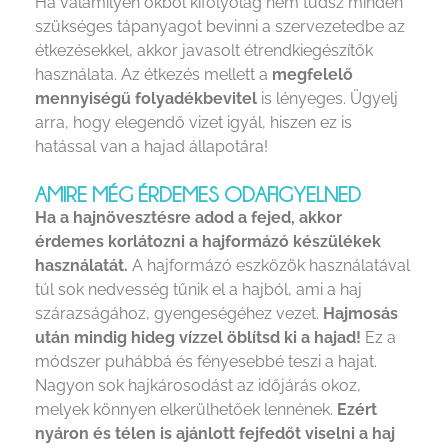
Ha valamilyen okból kifolyólag nem tudsz minden
szükséges tápanyagot bevinni a szervezetedbe az
étkezésekkel, akkor javasolt étrendkiegészítők
használata. Az étkezés mellett a
megfelelő
mennyiségű folyadékbevitel
is lényeges. Ügyelj
arra, hogy elegendő vizet igyál, hiszen ez is
hatással van a hajad állapotára!
AMIRE MÉG ÉRDEMES ODAFIGYELNED
Ha a hajnövesztésre adod a fejed, akkor
érdemes korlátozni a hajformázó készülékek
használatát.
A hajformázó eszközök használatával
túl sok nedvesség tűnik el a hajból, ami a haj
szárazságához, gyengeségéhez vezet.
Hajmosás
után mindig hideg vízzel öblítsd ki a hajad!
Ez a
módszer puhábbá és fényesebbé teszi a hajat.
Nagyon sok hajkárosodást az időjárás okoz,
melyek könnyen elkerülhetőek lennének.
Ezért
nyáron és télen is ajánlott fejfedőt viselni a haj