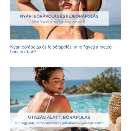
Nyári bőrápolás és fejbőrápolás: mire figyelj a meleg
hónapokban?