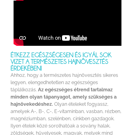
ÉTKEZZ EGÉSZSÉGESEN ÉS IGYÁL SOK
VIZET A TERMÉSZETES HAJNÖVESZTÉS
ÉRDEKÉBEN!
Ahhoz, hogy a természetes hajnövesztés sikeres
legyen, elengedhetetlen az egészséges
táplálkozás.
Az egészséges étrend tartalmaz
minden olyan tápanyagot, amely szükséges a
hajnövekedéshez.
Olyan ételeket fogyassz,
amelyek A-, B-, C-, E-vitaminban, vasban, rézben,
magnéziumban, szelénben, cinkben gazdagok.
Ilyen ételek közé sorolhatóak a sovány halak,
zöldségek, hüvelyesek, magvak, melyek mind