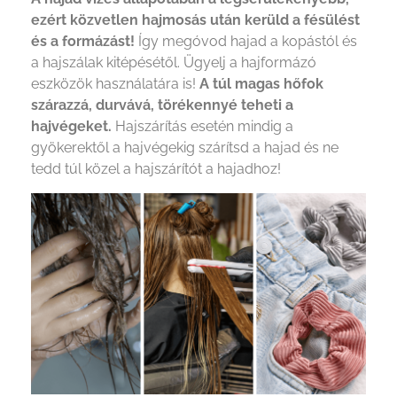
ezért közvetlen hajmosás után kerüld a fésülést
és a formázást!
Így megóvod hajad a kopástól és
a hajszálak kitépésétől. Ügyelj a hajformázó
eszközök használatára is!
A túl magas hőfok
szárazzá, durvává, törékennyé teheti a
hajvégeket.
Hajszárítás esetén mindig a
gyökerektől a hajvégekig szárítsd a hajad és ne
tedd túl közel a hajszárítót a hajadhoz!