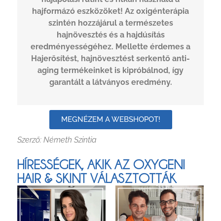
hajformázó eszközöket! Az oxigénterápia
szintén hozzájárul a természetes
hajnövesztés és a hajdúsítás
eredményességéhez. Mellette érdemes a
Hajerősítést, hajnövesztést serkentő anti-
aging termékeinket is kipróbálnod, így
garantált a látványos eredmény.
MEGNÉZEM A WEBSHOPOT!
Szerző: Németh Szintia
HÍRESSÉGEK, AKIK AZ OXYGENI
HAIR & SKINT VÁLASZTOTTÁK