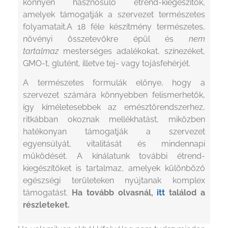
könnyen hasznosuló étrend-kiegészítők,
amelyek támogatják a szervezet természetes
folyamatait.A 18 féle készítmény természetes,
növényi összetevőkre épül és
nem
tartalmaz
mesterséges adalékokat, színezéket,
GMO-t, glutént, illetve tej- vagy tojásfehérjét.
A természetes formulák előnye, hogy a
szervezet számára könnyebben felismerhetők,
így kíméletesebbek az emésztőrendszerhez,
ritkábban okoznak mellékhatást, miközben
hatékonyan támogatják a szervezet
egyensúlyát, vitalitását és mindennapi
működését. A kínálatunk további étrend-
kiegészítőket is tartalmaz, amelyek különböző
egészségi területeken nyújtanak komplex
támogatást.
Ha tovább olvasnál,
itt
találod a
részleteket.