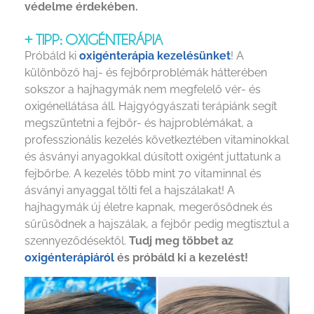
védelme érdekében.
+ TIPP: OXIGÉNTERÁPIA
Próbáld ki
oxigénterápia kezelésünket
! A
különböző haj- és fejbőrproblémák hátterében
sokszor a hajhagymák nem megfelelő vér- és
oxigénellátása áll. Hajgyógyászati terápiánk segít
megszüntetni a fejbőr- és hajproblémákat, a
professzionális kezelés következtében vitaminokkal
és ásványi anyagokkal dúsított oxigént juttatunk a
fejbőrbe. A kezelés több mint 70 vitaminnal és
ásványi anyaggal tölti fel a hajszálakat! A
hajhagymák új életre kapnak, megerősödnek és
sűrűsödnek a hajszálak, a fejbőr pedig megtisztul a
szennyeződésektől.
Tudj meg többet az
oxigénterápiáról
és próbáld ki a kezelést!