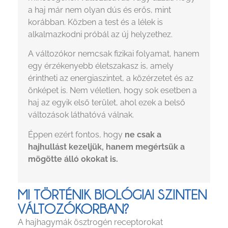
a haj már nem olyan dús és erős, mint
korábban. Közben a test és a lélek is
alkalmazkodni próbál az új helyzethez.
A változókor nemcsak fizikai folyamat, hanem
egy érzékenyebb életszakasz is, amely
érintheti az energiaszintet, a közérzetet és az
önképet is. Nem véletlen, hogy sok esetben a
haj az egyik első terület, ahol ezek a belső
változások láthatóvá válnak.
Éppen ezért fontos, hogy
ne csak a
hajhullást kezeljük, hanem megértsük a
mögötte álló okokat is.
MI TÖRTÉNIK BIOLÓGIAI SZINTEN
VÁLTOZÓKORBAN?
A hajhagymák ösztrogén receptorokat