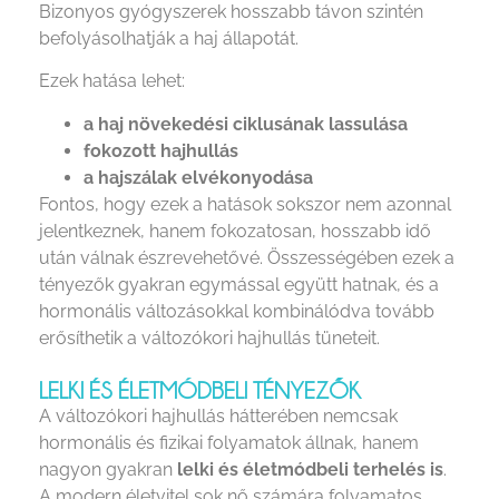
Bizonyos gyógyszerek hosszabb távon szintén
befolyásolhatják a haj állapotát.
Ezek hatása lehet:
a haj növekedési ciklusának lassulása
fokozott hajhullás
a hajszálak elvékonyodása
Fontos, hogy ezek a hatások sokszor nem azonnal
jelentkeznek, hanem fokozatosan, hosszabb idő
után válnak észrevehetővé. Összességében ezek a
tényezők gyakran egymással együtt hatnak, és a
hormonális változásokkal kombinálódva tovább
erősíthetik a változókori hajhullás tüneteit.
LELKI ÉS ÉLETMÓDBELI TÉNYEZŐK
A változókori hajhullás hátterében nemcsak
hormonális és fizikai folyamatok állnak, hanem
nagyon gyakran
lelki és életmódbeli terhelés is
.
A modern életvitel sok nő számára folyamatos