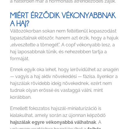
a háttérben már a hormonális átrendeződés zajlik.
MIÉRT ÉRZŐDIK VÉKONYABBNAK
A HAJ?
Változókorban sokan nem feltétlenül kopaszodást
tapasztalnak először, hanem azt érzik, hogy a hajuk
„elveszítette a tömegét”. A copf vékonyabb lesz, a
haj laposabbnak tűnik, és nehezebben tartja a
formáját.
Ennek egyik oka lehet, hogy lerövidülhet az anagén
— vagyis a haj aktív növekedési — fázisa. Ilyenkor a
hajszálak rövidebb ideig növekednek, ezért nem
tudnak olyan erőssé és vastaggá válni, mint
korábban.
Emellett fokozatos hajszál-miniaturizáció is
kialakulhat, amely során az újonnan képződő
hajszálak egyre vékonyabbá válhatnak
. A