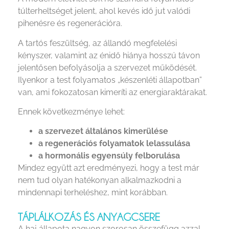
túlterheltséget jelent, ahol kevés idő jut valódi
pihenésre és regenerációra.
A tartós feszültség, az állandó megfelelési
kényszer, valamint az énidő hiánya hosszú távon
jelentősen befolyásolja a szervezet működését.
Ilyenkor a test folyamatos „készenléti állapotban”
van, ami fokozatosan kimeríti az energiaraktárakat.
Ennek következménye lehet:
a szervezet általános kimerülése
a regenerációs folyamatok lelassulása
a hormonális egyensúly felborulása
Mindez együtt azt eredményezi, hogy a test már
nem tud olyan hatékonyan alkalmazkodni a
mindennapi terheléshez, mint korábban.
TÁPLÁLKOZÁS ÉS ANYAGCSERE
A haj állapota nagyon szorosan összefügg azzal,