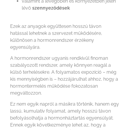
valamint a levegőben és környezetben jelen
lévő
szennyeződések
Ezek az anyagok együttesen hosszú távon
hatással lehetnek a szervezet működésére,
különösen a hormonrendszer érzékeny
egyensúlyára.
A hormonrendszer ugyanis rendkívül finoman
szabályozott rendszer, amely könnyen reagál a
külső terhelésekre. A folyamatos expozíció – még
kis mennyiségben is – hozzájárulhat ahhoz, hogy a
hormontermelés működése fokozatosan
megváltozzon.
Ez nem egyik napról a másikra történik, hanem egy
lassú, kumulatív folyamat, amely hosszú távon
befolyásolhatja a hormonháztartás egyensúlyát.
Ennek egyik következménye lehet az, hogy a