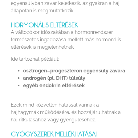
egyensúlyban zavar keletkezik, az gyakran a haj
állapotán is megmutatkozik.
HORMONÁLIS ELTÉRÉSEK
A változókor időszakában a hormonrendszer
természetes ingadozása mellett más hormonális
eltérések is megjelenhetnek.
Ide tartozhat például:
ösztrogén–progeszteron egyensúly zavara
androgén (pl. DHT) túlsúly
egyéb endokrin eltérések
Ezek mind közvetlen hatással vannak a
hajhagymák működésére, és hozzájárulhatnak a
haj ritkulásához vagy gyengüléséhez.
GYÓGYSZEREK MELLÉKHATÁSAI