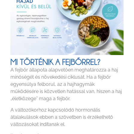
MI TÖRTÉNIK A FEJBŐRREL?
A fejbőr állapota alapvetően meghatározza a haj
minőségét és növekedési ciklusát. Ha a fejbőr
egyensúlya felborul, az a hajhagymák
működésére is közvetlen hatással van, hiszen a haj
„életközege” maga a fejbőr.
A változókorhoz kapcsolódó hormonális
átalakulások ebben a szövetben is érzékelhető
változásokat indítanak el.