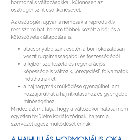
hormonális változásokkal, különösen az
ösztrogénszint csökkenésével.
Az ösztrogén ugyanis nemcsak a reproduktív
rendszerre hat, hanem többek között a bőr és a
kötőszövetek állapotára is:
alacsonyabb szint esetén a bőr fokozatosan
veszít rugalmasságából és feszességéből
a fejbőr szerkezete és regenerációs
képessége is változik, „öregedési” folyamatok
indulhatnak el
a hajhagymák működése gyengülhet, ami
hozzájárulhat a haj ritkulásához és gyengébb
minőségéhez
Mindez azt mutatja, hogy a változókor hatásai nem
egyetlen területre korlátozódnak, hanem a
szervezet egész működését érintik.
A HAJHULLÁS HORMONÁLIS OKA