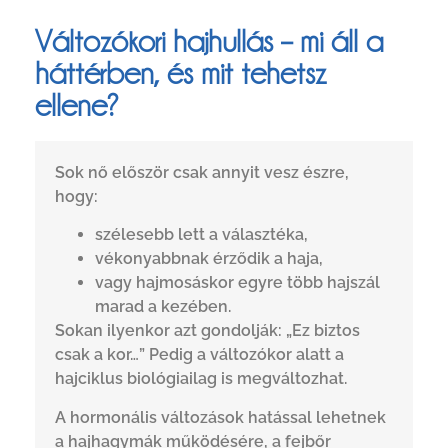
Változókori hajhullás – mi áll a
háttérben, és mit tehetsz
ellene?
Sok nő először csak annyit vesz észre,
hogy:
szélesebb lett a választéka,
vékonyabbnak érződik a haja,
vagy hajmosáskor egyre több hajszál
marad a kezében.
Sokan ilyenkor azt gondolják: „Ez biztos
csak a kor…” Pedig a változókor alatt a
hajciklus biológiailag is megváltozhat.
A hormonális változások hatással lehetnek
a hajhagymák működésére, a fejbőr