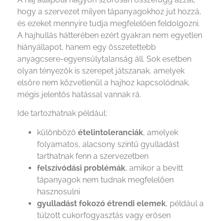
hogy a szervezet milyen tápanyagokhoz jut hozzá,
és ezeket mennyire tudja megfelelően feldolgozni.
A hajhullás hátterében ezért gyakran nem egyetlen
hiányállapot, hanem egy összetettebb
anyagcsere-egyensúlytalanság áll. Sok esetben
olyan tényezők is szerepet játszanak, amelyek
elsőre nem közvetlenül a hajhoz kapcsolódnak,
mégis jelentős hatással vannak rá.
Ide tartozhatnak például:
különböző
ételintoleranciák
, amelyek
folyamatos, alacsony szintű gyulladást
tarthatnak fenn a szervezetben
felszívódási problémák
, amikor a bevitt
tápanyagok nem tudnak megfelelően
hasznosulni
gyulladást fokozó étrendi elemek
, például a
túlzott cukorfogyasztás vagy erősen