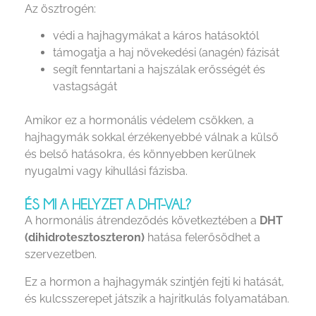
Az ösztrogén:
védi a hajhagymákat a káros hatásoktól
támogatja a haj növekedési (anagén) fázisát
segít fenntartani a hajszálak erősségét és
vastagságát
Amikor ez a hormonális védelem csökken, a
hajhagymák sokkal érzékenyebbé válnak a külső
és belső hatásokra, és könnyebben kerülnek
nyugalmi vagy kihullási fázisba.
ÉS MI A HELYZET A DHT-VAL?
A hormonális átrendeződés következtében a
DHT
(dihidrotesztoszteron)
hatása felerősödhet a
szervezetben.
Ez a hormon a hajhagymák szintjén fejti ki hatását,
és kulcsszerepet játszik a hajritkulás folyamatában.