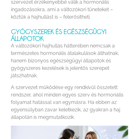
szervezet érzékenyebbé válik a hormonális
ingadozásokra, ami a változókori tüneteket –
köztük a hajhullást is – felerősítheti.
GYÓGYSZEREK ÉS EGÉSZSÉGÜGYI
ÁLLAPOTOK
A változókori hajhullás hátterében nemcsak a
természetes hormonális átalakulások állhatnak,
hanem bizonyos egészségügyi állapotok és
gyógyszeres kezelések is jelentős szerepet
játszhatnak.
A szervezet működése egy rendkívül összetett
rendszer, ahol minden egyes szerv és hormonális
folyamat hatással van egymásra. Ha ebben az
egyensúlyban zavar keletkezik, az gyakran a haj
állapotán is megmutatkozik.