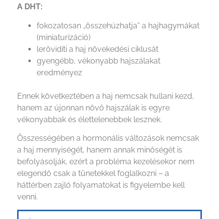
A DHT:
fokozatosan „összehúzhatja” a hajhagymákat
(miniaturizáció)
lerövidíti a haj növekedési ciklusát
gyengébb, vékonyabb hajszálakat
eredményez
Ennek következtében a haj nemcsak hullani kezd,
hanem az újonnan növő hajszálak is egyre
vékonyabbak és élettelenebbek lesznek.
Összességében a hormonális változások nemcsak
a haj mennyiségét, hanem annak minőségét is
befolyásolják, ezért a probléma kezelésekor nem
elegendő csak a tünetekkel foglalkozni – a
háttérben zajló folyamatokat is figyelembe kell
venni.