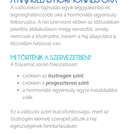
A változókori hajhullás egyik leggyakoribb és
legmeghatározóbb oka a hormonális egyensúly
felborulása. A női szervezet ebben az időszakban
jelentős átalakuláson megy keresztül, amely
nemcsak a közérzetre, hanem a haj állapotára is
közvetlen hatással van.
MI TÖRTÉNIK A SZERVEZETBEN?
A folyamat során fokozatosan:
csökken az
ösztrogén szint
csökken a
progeszteron szint
a hormonális egyensúly egyre instabilabbá
válik
Ez a változás azért kulcsfontosságú, mert az
ösztrogén kiemelt szerepet játszik a haj
egészségének fenntartásában.