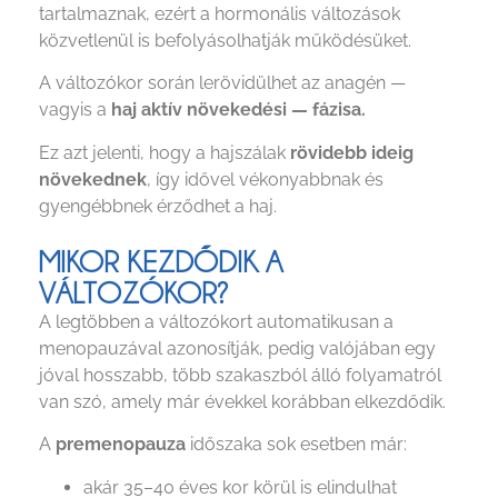
tartalmaznak, ezért a hormonális változások
közvetlenül is befolyásolhatják működésüket.
A változókor során lerövidülhet az anagén —
vagyis a
haj aktív növekedési — fázisa.
Ez azt jelenti, hogy a hajszálak
rövidebb ideig
növekednek
, így idővel vékonyabbnak és
gyengébbnek érződhet a haj.
MIKOR KEZDŐDIK A
VÁLTOZÓKOR?
A legtöbben a változókort automatikusan a
menopauzával azonosítják, pedig valójában egy
jóval hosszabb, több szakaszból álló folyamatról
van szó, amely már évekkel korábban elkezdődik.
A
premenopauza
időszaka sok esetben már:
akár 35–40 éves kor körül is elindulhat