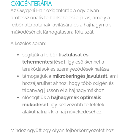
OXIGÉNTERÁPIA
Az Oxygeni Hair oxigénterápia egy olyan
professzionális fejbőrkezelési eljárás, amely a
fejbőr állapotának javítására és a hajhagymák
működésének támogatására fókuszál.
A kezelés során:
segítjük a fejbőr
tisztulását és
tehermentesítését
, így csökkenhet a
lerakódások és szennyeződések hatása
támogatjuk a
mikrokeringés javulását
, ami
hozzájárulhat ahhoz, hogy több oxigén és
tápanyag jusson el a hajhagymákhoz
elősegítjük a
hajhagymák optimális
működését
, így kedvezőbb feltételek
alakulhatnak ki a haj növekedéséhez
Mindez együtt egy olyan fejbőrkörnyezetet hoz