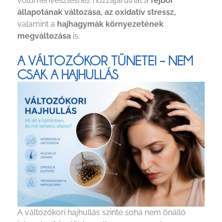
volumenvesztéshez hozzájárulhat a
fejbőr
állapotának változása, az oxidatív stressz,
valamint a
hajhagymák környezetének
megváltozása
is.
A VÁLTOZÓKOR TÜNETEI – NEM
CSAK A HAJHULLÁS
A változókori hajhullás szinte soha nem önálló