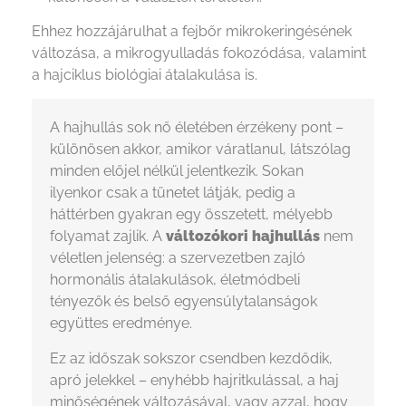
Ehhez hozzájárulhat a fejbőr mikrokeringésének
változása, a mikrogyulladás fokozódása, valamint
a hajciklus biológiai átalakulása is.
A hajhullás sok nő életében érzékeny pont –
különösen akkor, amikor váratlanul, látszólag
minden előjel nélkül jelentkezik. Sokan
ilyenkor csak a tünetet látják, pedig a
háttérben gyakran egy összetett, mélyebb
folyamat zajlik. A
változókori hajhullás
nem
véletlen jelenség: a szervezetben zajló
hormonális átalakulások, életmódbeli
tényezők és belső egyensúlytalanságok
együttes eredménye.
Ez az időszak sokszor csendben kezdődik,
apró jelekkel – enyhébb hajritkulással, a haj
minőségének változásával, vagy azzal, hogy