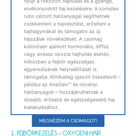
nyújt a fokozott hajhullás és a gyenge,
elvékonyodott haj kezelésére. A komplex
rutin célzott hatóanyagai segíthetnek
csökkenteni a hajvesztést, erősíteni a
hajhagymákat és támogatni az új
hajszálak növekedését. A csomag
különösen ajánlott hormonális, diffúz
vagy stressz okozta hajhullás esetén,
miközben a fejbőr egészséges
egyensúlyának helyreállítását is
támogatja. Klinikailag igazolt összetevői –
például az AnaGain™ és növényi
hatóanyagok – hozzájárulhatnak a
dúsabb, erősebb és egészségesebb haj
kialakulásához.
MEGNÉZEM A CSOMAGOT!
1. FEJBŐRKEZELÉS – OXYGENI HAIR