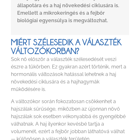
állapotára és a haj növekedési ciklusára is.
Emellett a mikrokeringés és a fejbőr
biológiai egyensúlya is megváltozhat.
MIÉRT SZÉLESEDIK A VÁLASZTÉK
VÁLTOZÓKORBAN?
Sok nő először a választék szélesedését veszi
észre a tükörben. Ez gyakran azért történik, mert a
hormonális változások hatással lehetnek a haj
növekedési ciklusára és a hajhagymák
működésére is.
A változókor során fokozatosan csökkenhet a
hajszálak sűrűsége, miközben az újonnan növő
hajszálak sok esetben vékonyabbá és gyengébbé
válhatnak. A haj ilyenkor kevésbé tartja a
volumenét, ezért a fejbőr jobban láthatóvá válhat
— különösen a választék területén.