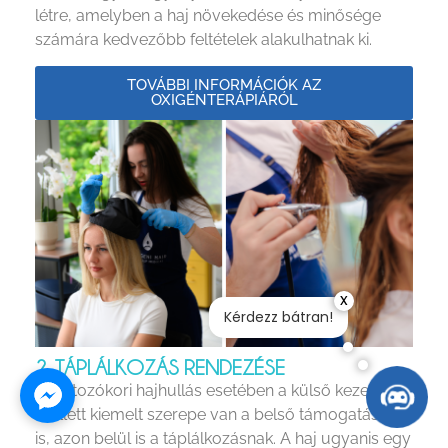
létre, amelyben a haj növekedése és minősége
számára kedvezőbb feltételek alakulhatnak ki.
TOVÁBBI INFORMÁCIÓK AZ
OXIGÉNTERÁPIÁRÓL
x
Kérdezz bátran!
2. TÁPLÁLKOZÁS RENDEZÉSE
A változókori hajhullás esetében a külső kezelések
mellett kiemelt szerepe van a belső támogatásnak
is, azon belül is a táplálkozásnak. A haj ugyanis egy