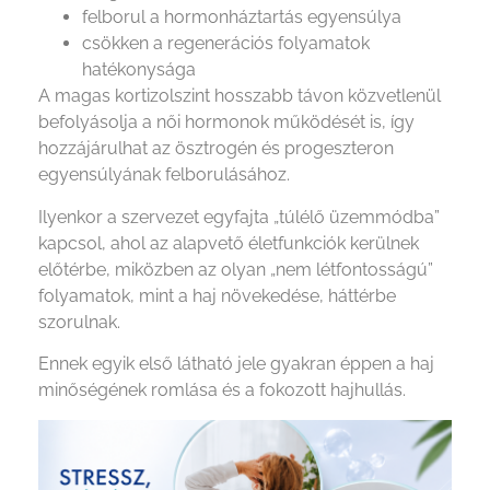
felborul a hormonháztartás egyensúlya
csökken a regenerációs folyamatok
hatékonysága
A magas kortizolszint hosszabb távon közvetlenül
befolyásolja a női hormonok működését is, így
hozzájárulhat az ösztrogén és progeszteron
egyensúlyának felborulásához.
Ilyenkor a szervezet egyfajta „túlélő üzemmódba”
kapcsol, ahol az alapvető életfunkciók kerülnek
előtérbe, miközben az olyan „nem létfontosságú”
folyamatok, mint a haj növekedése, háttérbe
szorulnak.
Ennek egyik első látható jele gyakran éppen a haj
minőségének romlása és a fokozott hajhullás.