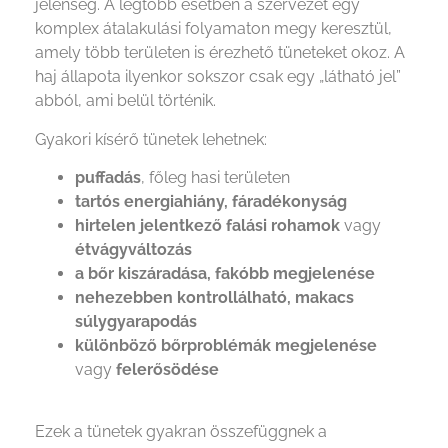
jelenség. A legtöbb esetben a szervezet egy
komplex átalakulási folyamaton megy keresztül,
amely több területen is érezhető tüneteket okoz. A
haj állapota ilyenkor sokszor csak egy „látható jel”
abból, ami belül történik.
Gyakori kísérő tünetek lehetnek:
puffadás
, főleg hasi területen
tartós energiahiány, fáradékonyság
hirtelen jelentkező falási rohamok
vagy
étvágyváltozás
a bőr kiszáradása, fakóbb megjelenése
nehezebben kontrollálható, makacs
súlygyarapodás
különböző bőrproblémák megjelenése
vagy
felerősödése
Ezek a tünetek gyakran összefüggnek a