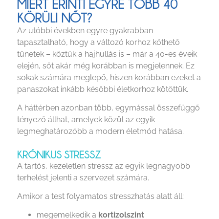
MIÉRT ÉRINTI EGYRE TÖBB 40
KÖRÜLI NŐT?
Az utóbbi években egyre gyakrabban
tapasztalható, hogy a változó korhoz köthető
tünetek – köztük a hajhullás is – már a 40-es éveik
elején, sőt akár még korábban is megjelennek. Ez
sokak számára meglepő, hiszen korábban ezeket a
panaszokat inkább későbbi életkorhoz kötöttük.
A háttérben azonban több, egymással összefüggő
tényező állhat, amelyek közül az egyik
legmeghatározóbb a modern életmód hatása.
KRÓNIKUS STRESSZ
A tartós, kezeletlen stressz az egyik legnagyobb
terhelést jelenti a szervezet számára.
Amikor a test folyamatos stresszhatás alatt áll:
megemelkedik a
kortizolszint