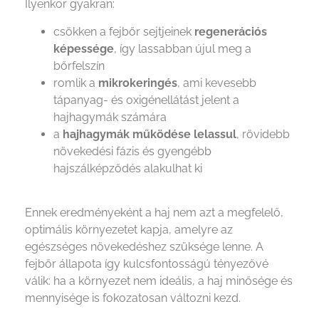
Ilyenkor gyakran:
csökken a fejbőr sejtjeinek
regenerációs
képessége
, így lassabban újul meg a
bőrfelszín
romlik a
mikrokeringés
, ami kevesebb
tápanyag- és oxigénellátást jelent a
hajhagymák számára
a
hajhagymák működése lelassul
, rövidebb
növekedési fázis és gyengébb
hajszálképződés alakulhat ki
Ennek eredményeként a haj nem azt a megfelelő,
optimális környezetet kapja, amelyre az
egészséges növekedéshez szüksége lenne. A
fejbőr állapota így kulcsfontosságú tényezővé
válik: ha a környezet nem ideális, a haj minősége és
mennyisége is fokozatosan változni kezd.