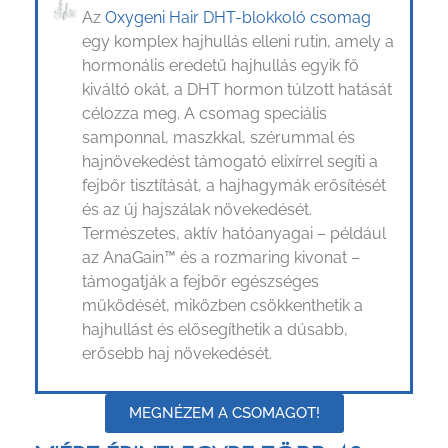
Az
Oxygeni Hair DHT-blokkoló csomag
egy komplex hajhullás elleni rutin, amely a
hormonális eredetű hajhullás egyik fő
kiváltó okát, a DHT hormon túlzott hatását
célozza meg. A csomag speciális
samponnal, maszkkal, szérummal és
hajnövekedést támogató elixírrel segíti a
fejbőr tisztítását, a hajhagymák erősítését
és az új hajszálak növekedését.
Természetes, aktív hatóanyagai – például
az AnaGain™ és a rozmaring kivonat –
támogatják a fejbőr egészséges
működését, miközben csökkenthetik a
hajhullást és elősegíthetik a dúsabb,
erősebb haj növekedését.
MEGNÉZEM A CSOMAGOT!