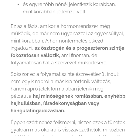
és egyre több nőnél jelentkezik korábban,
mint korábban jellemző volt
Ez az a fázis, amikor a hormonrendszer még
működik, de már nem ugyanazzal az egyensúllyal,
mint korábban. A hormontermelés elkezd
ingadozni,
az ösztrogén és a progeszteron szintje
fokozatosan változik,
ami finoman, de
folyamatosan hat a szervezet működésére.
Sokszor ez a folyamat szinte észrevétlenül indul:
nem egyik napról a másikra történik változás,
hanem apró jelek formájában jelenik meg –
például a
haj minőségének romlásában, enyhébb
hajhullásban, fáradékonyságban vagy
hangulatingadozásban.
Éppen ezért nehéz felismerni, hiszen ezek a tünetek
gyakran más okokra is visszavezethetők, miközben