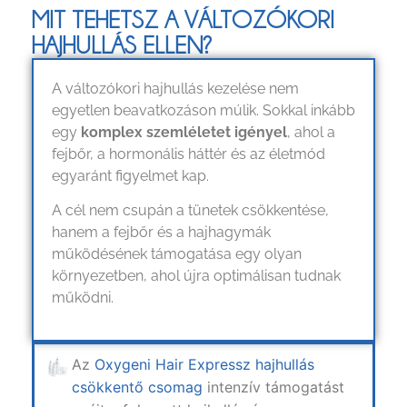
MIT TEHETSZ A VÁLTOZÓKORI
HAJHULLÁS ELLEN?
A változókori hajhullás kezelése nem
egyetlen beavatkozáson múlik. Sokkal inkább
egy
komplex szemléletet igényel
, ahol a
fejbőr, a hormonális háttér és az életmód
egyaránt figyelmet kap.
A cél nem csupán a tünetek csökkentése,
hanem a fejbőr és a hajhagymák
működésének támogatása egy olyan
környezetben, ahol újra optimálisan tudnak
működni.
Az
Oxygeni Hair Expressz hajhullás
csökkentő csomag
intenzív támogatást