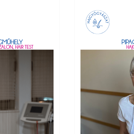
MŰHELY​
PIPA
ALON, HAIR TEST
HAJ