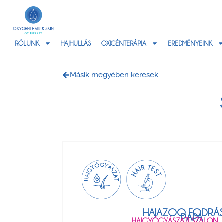
RÓLUNK
HAJHULLÁS
OXIGÉNTERÁPIA
EREDMÉNYEINK
Másik megyében keresek
HAJAZOO FODRÁ
PÁPA
HAJGYÓGYÁSZATI SZALON, H