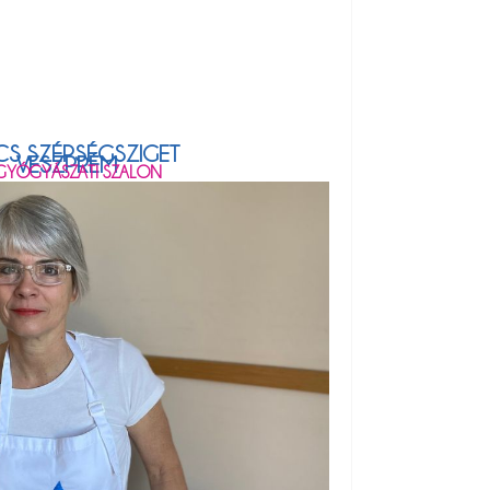
CS SZÉPSÉGSZIGET
VESZPRÉM
GYÓGYÁSZATI SZALON