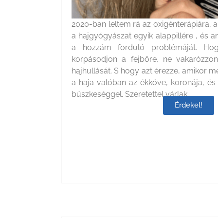
2020-ban leltem rá az oxigénterápiára, 
a hajgyógyászat egyik alappillére , és
a hozzám forduló problémáját. H
korpásodjon a fejbőre, ne vakarózzo
hajhullását. S hogy azt érezze, amikor me
a haja valóban az ékköve, koronája, és 
büszkeséggel. Szeretettel várlak.
Érdekel!