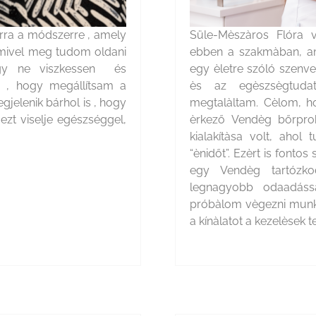
arra a módszerre , amely
Süle-Mèszàros Flóra 
 amivel meg tudom oldani
ebben a szakmàban, 
ogy ne viszkessen és
egy èletre szóló szenve
n , hogy megállítsam a
ès az egèszsègtuda
gjelenik bárhol is , hogy
megtalàltam. Cèlom, h
ezt viselje egészséggel,
èrkező Vendèg bőrprob
kialakítàsa volt, ahol
“ènidőt”. Ezèrt is font
egy Vendèg tartózko
legnagyobb odaadássa
próbàlom vègezni munk
a kínàlatot a kezelèsek te