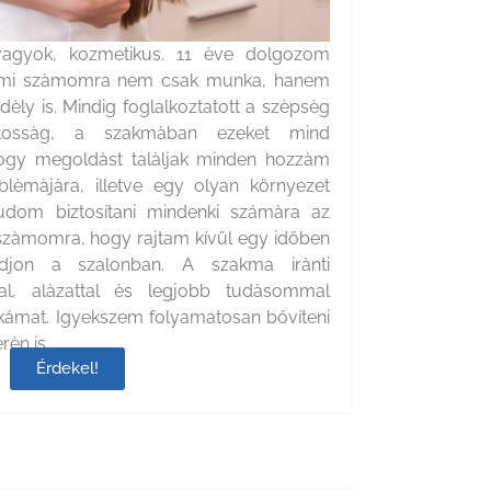
vagyok, kozmetikus. 11 ève dolgozom
ami szàmomra nem csak munka, hanem
dèly is. Mindig foglalkoztatott a szèpsèg
tossàg, a szakmàban ezeket mind
ogy megoldàst talàljak minden hozzàm
lèmàjàra, illetve egy olyan környezet
 tudom biztosítani mindenki számàra az
os szàmomra, hogy rajtam kívül egy időben
djon a szalonban. A szakma irànti
l, alàzattal ès legjobb tudàsommal
ámat. Igyekszem folyamatosan bővíteni
rèn is.
Érdekel!