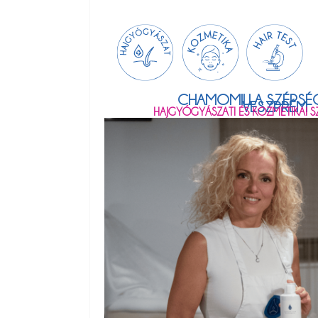
CHAMOMILLA SZÉPSÉG
VESZPRÉM
HAJGYÓGYÁSZATI ÉS KOZMETIKAI SZ