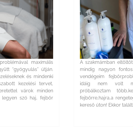
 problémával maximális
A szakmámban eltöltött 
yütt “gyógyulás” útján.
mindig nagyon fontos
kezeléseknek és mindenki
vendégeim fejbőrprob
zabott kezelési tervet,
idáig nem volt me
eretettel várok minden
próbálkoztam több,k
legyen szó haj, fejbőr
fejbőrre,hajra,a renget
kereső úton! Ekkor talál