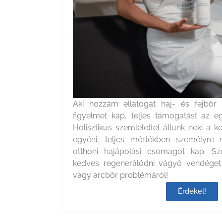
Aki hozzám ellátogat haj- és fejbőr
figyelmet kap, teljes támogatást az eg
Holisztikus szemlélettel állunk neki a 
egyéni, teljes mértékben személyre s
otthoni hajápolási csomagot kap. Sz
kedves regenerálódni vágyó vendéget 
vagy arcbőr problémáról!
Érdekel!