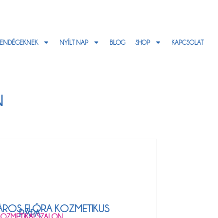
ENDÉGEKNEK
NYÍLT NAP
BLOG
SHOP
KAPCSOLAT
N
ÀROS FLÓRA KOZMETIKUS
PÁPA
KOZMETIKAI SZALON