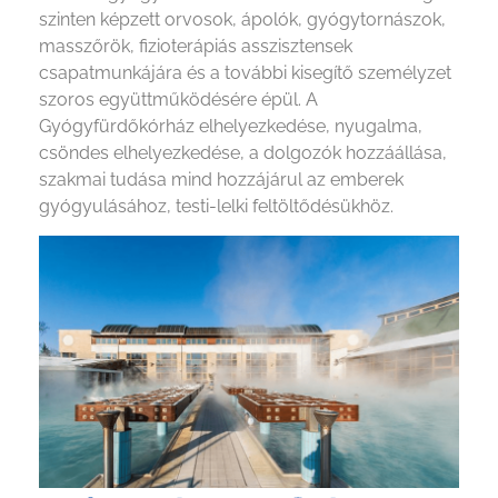
szinten képzett orvosok, ápolók, gyógytornászok,
masszőrök, fizioterápiás asszisztensek
csapatmunkájára és a további kisegítő személyzet
szoros együttműködésére épül. A
Gyógyfürdőkórház elhelyezkedése, nyugalma,
csöndes elhelyezkedése, a dolgozók hozzáállása,
szakmai tudása mind hozzájárul az emberek
gyógyulásához, testi-lelki feltöltődésükhöz.