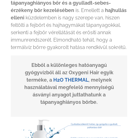
tápanyaghiányos bőr és a gyulladt-sebes-
érzékeny bőr kezelésében
is. Emellett a
hajhullás
elleni
küzdelemben is nagy szerepe van, hiszen
feltölti a fejbőrt és hajhagymákat tápanyagokkal,
serkenti a fejbőr vérellátását és erősíti annak
immunrendszerét. Elmondható tehát, hogy a
termálvíz bőrre gyakorolt hatása rendkívül sokrétű.
Ebből a különleges hatóanyagú
gyógyvízből áll az Oxygeni Hair egyik
terméke, a
H2O THERMAL
, melynek
használatával megfelelő mennyiségű
ásványi anyagot juttathatunk a
tápanyaghiányos bőrbe.