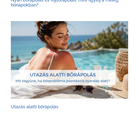
Nyári bőrápolás és fejbőrápolás: mire figyelj a meleg
hónapokban?
Utazás alatti bőrápolás