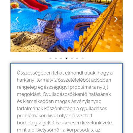
Összességében tehát elmondhatjuk, hogy a
harkányi termálvíz összetételéből adódóan
rengeteg egészségügyi problémára nyújt
megoldást. Gyulladáscsökkentő hatásának
és kiemelkedően magas ásványianyag
tartalmának köszönhetően a gyulladásos
problémákon kívül olyan összetett
bőrbetegségeket is sikeresen kezelünk vele,
mint a pikkelysömör, a korpásodás, az