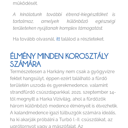
működését.
A kínálatunk további étrend-kiegészítőket is
tartalmaz, amelyek különböző egészségi
területeken nyújtanak komplex támogatást.
Ha tovább olvasnál,
itt
találod a részleteket.
ÉLMÉNY MINDEN KOROSZTÁLY
SZÁMÁRA
Természetesen a Harkány nem csak a gyógyvízre
fektet hangsúlyt, éppen ezért található a fürdő
területén uszoda és gyerekmedence, valamint
strandfürdő csúszdaparkkal. 2021. szeptember 14-
től megnyílt a Harka Vízivilág, ahol a fürdőzők
három különböző medence élményeit is élvezhetik.
A kalandmedence igazi túlbuzgók számára ideális,
ha ki akarják próbálni a Turbó I.-II. csúszdákat, az
ugrótornyot vagy a mászófalat. Az