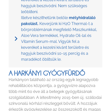
hagyjuk beszívódni. Nem szükséges
leöblíteni.
Illetve készíthetünk belőle
mélyhidratáló
pakolást.
Keverjünk ki H2O Thermal-t a
bőrproblémának megfelelő Maszkunkkal,
Aloe Vera termékkel, Hydrate Oil-lal és
Vitamin Serum-mal. Vigyük fel a
keveréket a kezelni kívánt területre és
hagyjuk beszívódni 10-15 percig és a
maradékot öblítsük le.
A HARKÁNYI GYÓGYFÜRDŐ
Harkányon található az ország egyik legnagyobb
rehabilitációs központja, a gyógyvízre alapozva
több mint 60 éve áll a betegek gyógyításának
szolgálatában. A létesítmény 2015-ben új, szállodai
színvonalú kórházi részleggel bővült. A hozzájuk
érkezők gyógykezelése az összeszokott és magas