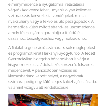
élménymedence a nyugalomra, relaxálásra
vágyók kedvence lehet, ugyanis olyan kellemes
vízi masszás kényezteti a vendégeket, mint a
nyakzuhany vagy a fekvő és ülő pezsgőpadok. A
harmadik a külső nyitott strand- és úszómedence,
amely télen-nyáron garantálja a felüdülést
úszáshoz, beszélgetéshez vagy realxációhoz.
A fiatalabb generáció számára is sok meglepetést
és programot kínál Harkányi Gyógyfürdő. A fedett
Gyermekvilág hidegebb hónapokban is várja a
kisgyermekes családokat, két korszerű, felszerelt
medencével. A pancsolóban vízesés és
kincsesbarlang kapott helyet, a nagyobbak
számára pedig egy különleges kalózhajó-csúszda,
valamint vízágyú áll rendelkezésre.