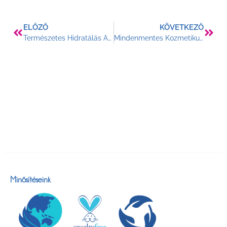
ELŐZŐ
KÖVETKEZŐ
Természetes Hidratálás Az Őszi És Téli Időszakban
Mindenmentes Kozmetikumok Számodra Is II.
Minősítéseink