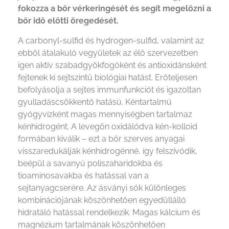
fokozza a bőr vérkeringését és segít megelőzni a
bőr idő előtti öregedését.
A carbonyl-sulfid és hydrogen-sulfid, valamint az
ebből átalakuló vegyületek az élő szervezetben
igen aktív szabadgyökfogóként és antioxidánsként
fejtenek ki sejtszintű biológiai hatást. Erőteljesen
befolyásolja a sejtes immunfunkciót és igazoltan
gyulladáscsökkentő hatású. Kéntartalmú
gyógyvízként magas mennyiségben tartalmaz
kénhidrogént. A levegőn oxidálódva kén-kolloid
formában kiválik – ezt a bőr szerves anyagai
visszaredukálják kénhidrogénné, így felszívódik,
beépül a savanyú poliszaharidokba és
tioaminosavakba és hatással van a
sejtanyagcserére. Az ásványi sók különleges
kombinációjának köszönhetően egyedüllálló
hidratáló hatással rendelkezik. Magas kálcium és
magnézium tartalmának köszönhetően