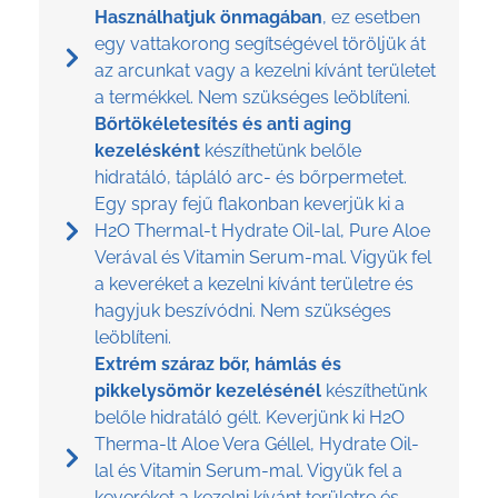
Használhatjuk önmagában
, ez esetben
egy vattakorong segítségével töröljük át
az arcunkat vagy a kezelni kívánt területet
a termékkel. Nem szükséges leöblíteni.
Bőrtökéletesítés és anti aging
kezelésként
készíthetünk belőle
hidratáló, tápláló arc- és bőrpermetet.
Egy spray fejű flakonban keverjük ki a
H2O Thermal-t Hydrate Oil-lal, Pure Aloe
Verával és Vitamin Serum-mal. Vigyük fel
a keveréket a kezelni kívánt területre és
hagyjuk beszívódni. Nem szükséges
leöblíteni.
Extrém száraz bőr, hámlás és
pikkelysömör kezelésénél
készíthetünk
belőle hidratáló gélt. Keverjünk ki H2O
Therma-lt Aloe Vera Géllel, Hydrate Oil-
lal és Vitamin Serum-mal. Vigyük fel a
keveréket a kezelni kívánt területre és