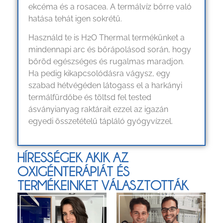
ekcéma és a rosacea. A termálvíz bőrre való
hatása tehát igen sokrétű.
Használd te is H2O Thermal termékünket a
mindennapi arc és bőrápolásod során, hogy
bőröd egészséges és rugalmas maradjon.
Ha pedig kikapcsolódásra vágysz, egy
szabad hétvégéden látogass el a harkányi
termálfürdőbe és töltsd fel tested
ásványianyag raktárait ezzel az igazán
egyedi összetételű tápláló gyógyvízzel.
HÍRESSÉGEK AKIK AZ
OXIGÉNTERÁPIÁT ÉS
TERMÉKEINKET VÁLASZTOTTÁK