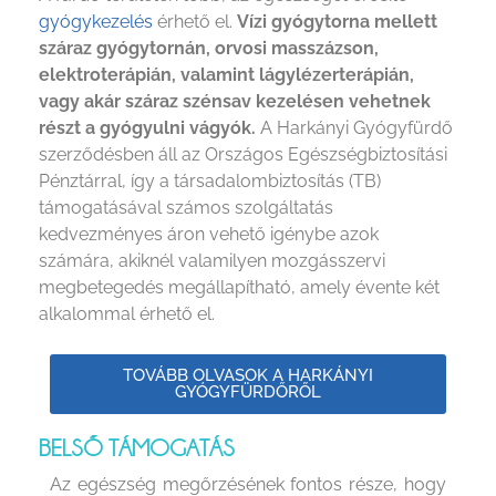
gyógykezelés
érhető el.
Vízi gyógytorna mellett
száraz gyógytornán, orvosi masszázson,
elektroterápián, valamint lágylézerterápián,
vagy akár száraz szénsav kezelésen vehetnek
részt a gyógyulni vágyók.
A Harkányi Gyógyfürdő
szerződésben áll az Országos Egészségbiztosítási
Pénztárral, így a társadalombiztosítás (TB)
támogatásával számos szolgáltatás
kedvezményes áron vehető igénybe azok
számára, akiknél valamilyen mozgásszervi
megbetegedés megállapítható, amely évente két
alkalommal érhető el.
TOVÁBB OLVASOK A HARKÁNYI
GYÓGYFÜRDŐRŐL
BELSŐ TÁMOGATÁS
Az egészség megőrzésének fontos része, hogy