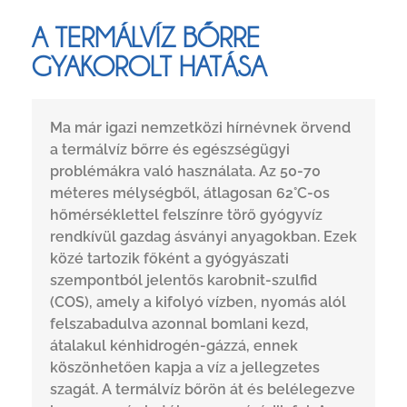
A TERMÁLVÍZ BŐRRE
GYAKOROLT HATÁSA
Ma már igazi nemzetközi hírnévnek örvend
a termálvíz bőrre és egészségügyi
problémákra való használata. Az 50-70
méteres mélységből, átlagosan 62°C-os
hőmérséklettel felszínre törő gyógyvíz
rendkívül gazdag ásványi anyagokban. Ezek
közé tartozik főként a gyógyászati
szempontból jelentős karobnit-szulfid
(COS), amely a kifolyó vízben, nyomás alól
felszabadulva azonnal bomlani kezd,
átalakul kénhidrogén-gázzá, ennek
köszönhetően kapja a víz a jellegzetes
szagát. A termálvíz bőrön át és belélegezve