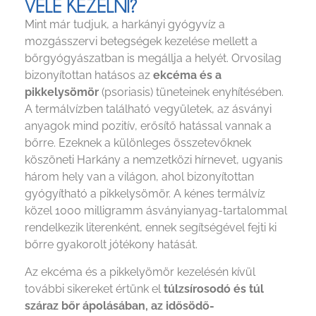
VELE KEZELNI?
Mint már tudjuk, a harkányi gyógyvíz a
mozgásszervi betegségek kezelése mellett a
bőrgyógyászatban is megállja a helyét. Orvosilag
bizonyítottan hatásos az
ekcéma és a
pikkelysömör
(psoriasis) tüneteinek enyhítésében.
A termálvízben található vegyületek, az ásványi
anyagok mind pozitív, erősítő hatással vannak a
bőrre. Ezeknek a különleges összetevőknek
köszöneti Harkány a nemzetközi hírnevet, ugyanis
három hely van a világon, ahol bizonyítottan
gyógyítható a pikkelysömör. A kénes termálvíz
közel 1000 milligramm ásványianyag-tartalommal
rendelkezik literenként, ennek segítségével fejti ki
bőrre gyakorolt jótékony hatását.
Az ekcéma és a pikkelyömör kezelésén kívül
további sikereket értünk el
túlzsírosodó és túl
száraz bőr ápolásában, az idősödő-