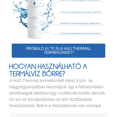
PRÓBÁLD KI TE IS A H2O THERMAL
TERMÉKÜNKET!
HOGYAN HASZNÁLHATÓ A
TERMÁLVÍZ BŐRRE?
A H2O Thermal termékünket mind a bőr- és
hajgyógyászatban használjuk, így a felhasználási
lehetőségeit tekintve egy multifunkcionális termék.
Az arc és bőrápolásban az bőr tisztításánál,
tonizálásánál, illetve a hidratálásnál van szerepe.