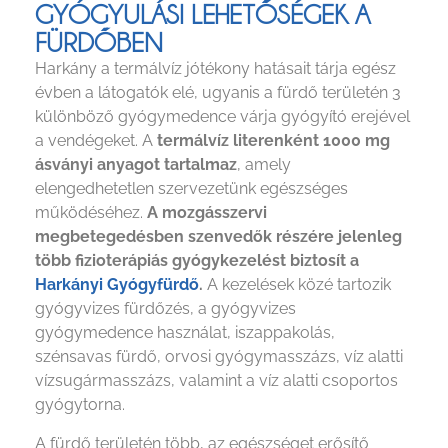
GYÓGYULÁSI LEHETŐSÉGEK A
FÜRDŐBEN
Harkány a termálvíz jótékony hatásait tárja egész
évben a látogatók elé, ugyanis a fürdő területén 3
különböző gyógymedence várja gyógyító erejével
a vendégeket. A
termálvíz literenként 1000 mg
ásványi anyagot tartalmaz
, amely
elengedhetetlen szervezetünk egészséges
működéséhez.
A mozgásszervi
megbetegedésben szenvedők részére jelenleg
több fizioterápiás gyógykezelést biztosít a
Harkányi Gyógyfürdő
.
A kezelések közé tartozik
gyógyvizes fürdőzés, a gyógyvizes
gyógymedence használat, iszappakolás,
szénsavas fürdő, orvosi gyógymasszázs, víz alatti
vízsugármasszázs, valamint a víz alatti csoportos
gyógytorna.
A fürdő területén több, az egészséget erősítő