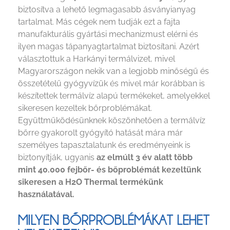
biztosítva a lehető legmagasabb ásványianyag
tartalmat. Más cégek nem tudják ezt a fajta
manufakturális gyártási mechanizmust elérni és
ilyen magas tápanyagtartalmat biztosítani. Azért
választottuk a Harkányi termálvizet, mivel
Magyarországon nekik van a legjobb minőségű és
összetételű gyógyvízük és mivel már korábban is
készítettek termálvíz alapú termékeket, amelyekkel
sikeresen kezeltek bőrproblémákat.
Együttműködésünknek köszönhetően a termálvíz
bőrre gyakorolt gyógyító hatását mára már
személyes tapasztalatunk és eredményeink is
biztonyítják, ugyanis
az elmúlt 3 év alatt több
mint 40.000 fejbőr- és bőproblémát kezeltünk
sikeresen a H2O Thermal termékünk
használatával.
MILYEN BŐRPROBLÉMÁKAT LEHET