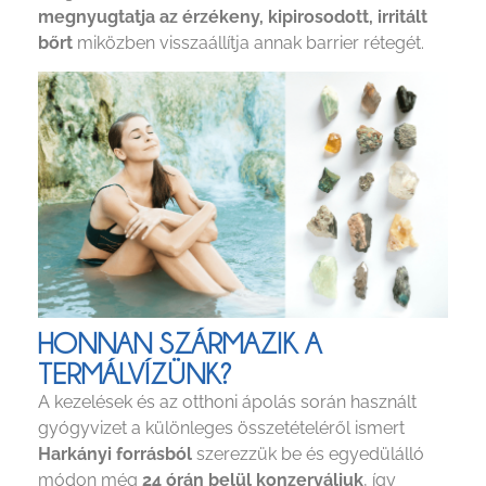
megnyugtatja az érzékeny, kipirosodott, irritált
bőrt
miközben visszaállítja annak barrier rétegét.
HONNAN SZÁRMAZIK A
TERMÁLVÍZÜNK?
A kezelések és az otthoni ápolás során használt
gyógyvizet a különleges összetételéről ismert
Harkányi forrásból
szerezzük be és egyedülálló
módon még
24 órán belül konzerváljuk
, így