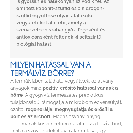
is gyorsan és hatékonyan szívódik fel. Az
említett kabonit-szulfid és a hidrogén-
szulfid együttese olyan átalakuló
vegyületeket állít elő, amely a
szervezetben szabadgyök-fogóként és
antioxidánsként fejtenek ki sejtszintű
biológiai hatást.
MILYEN HATÁSSAL VAN A
TERMÁLVÍZ BŐRRE?
A termálvízben található vegyületek, az ásványi
anyagok mind
pozitív, erősítő hatással vannak a
bőrre
. A gyógyvíz természetes prebiotikus
tulajdonságú: támogatja a mikrobiom egyensúlyát,
ezáltal
regenerálja, megnyugtatja és erősíti a
bőrt és az arcbőrt.
Magas ásványi anyag
tartalmának köszönhetően rugalmassá teszi a bőrt,
javítja a szövetek lokális vérátáramlását, így