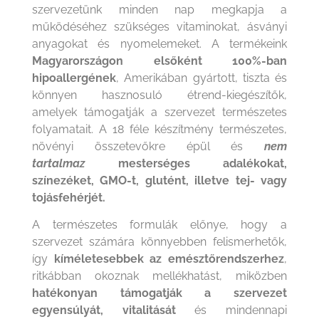
szervezetünk minden nap megkapja a
működéséhez szükséges vitaminokat, ásványi
anyagokat és nyomelemeket. A termékeink
Magyarországon elsőként 100%-ban
hipoallergének
, Amerikában gyártott, tiszta és
könnyen hasznosuló étrend-kiegészítők,
amelyek támogatják a szervezet természetes
folyamatait. A 18 féle készítmény természetes,
növényi összetevőkre épül és
nem
tartalmaz
mesterséges adalékokat,
színezéket, GMO-t, glutént, illetve tej- vagy
tojásfehérjét.
A természetes formulák előnye, hogy a
szervezet számára könnyebben felismerhetők,
így
kíméletesebbek az emésztőrendszerhez
,
ritkábban okoznak mellékhatást, miközben
hatékonyan támogatják a szervezet
egyensúlyát, vitalitását
és mindennapi