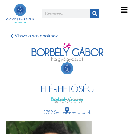
Vissza a szalonokhoz
Sé
BORBÉLY GÁBOR
hajgyógyászat
ELÉRHETŐSÉG
Borbély Gábor
+36 20 599 5676
9789 Sé, Hétvezér utca 4.