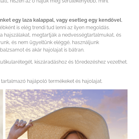
alatt, hiszen az ő hajuk még sérülékenyebb, mint
nket egy laza kalappal, vagy esetleg egy kendővel
,
bként is elég trendi tud lenni az ilyen megoldás.
 a hajszálakat, megtartják a nedvességtartalmukat, és
agyunk, és nem ügyeltünk eléggé, használjunk
alzsamot és akár hajolajat is bátran.
ő kutikularétegét, kiszáradáshoz és töredezéshez vezethet.
 tartalmazó hajápoló termékeket és hajolajat.