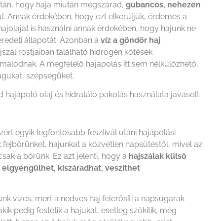
 után, hogy haja miután megszárad,
gubancos, nehezen
akul. Annak érdekében, hogy ezt elkerüljük, érdemes a
ajolajat is használni annak érdekében, hogy hajunk ne
redeti állapotát. Azonban a
víz a göndör haj
szál rostjaiban található hidrogén kötések
rmálódnak. A megfelelő hajápolás itt sem nélkülözhető,
águkat, szépségüket.
hajápoló olaj és hidratáló pakolás használata javasolt.
ezért egyik legfontosabb fesztivál utáni hajápolási
 fejbőrünket, hajunkat a közvetlen napsütéstől, mivel az
sak a bőrünk. Ez azt jelenti, hogy a
hajszálak külső
 elgyengülhet, kiszáradhat, veszíthet
k vizes, mert a nedves haj felerősíti a napsugarak
ik pedig festetik a hajukat, esetleg szőkítik, még