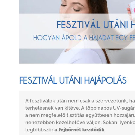
FESZTIVÁL UTÁNI HAJÁPOLÁS
A fesztiválok után nem csak a szervezetünk, h
terhelésnek van kitéve. A több napos UV-sugár
a nem megfelelő tisztítás együttesen hozzájáru
nehezebben kezelhetővé váljon. Sokan ilyenkor
legtöbbször
a fejbőrnél kezdődik
.