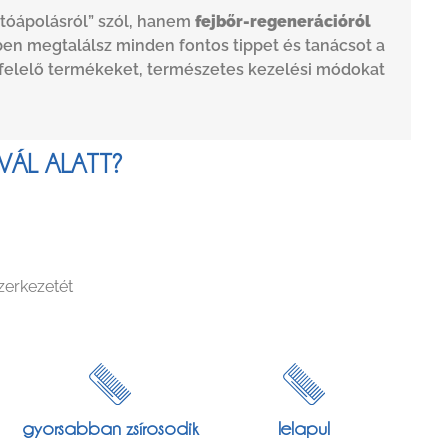
tóápolásról” szól, hanem
fejbőr-regenerációról
ben megtalálsz minden fontos tippet és tanácsot a
gfelelő termékeket, természetes kezelési módokat
VÁL ALATT?
zerkezetét
gyorsabban zsírosodik
lelapul