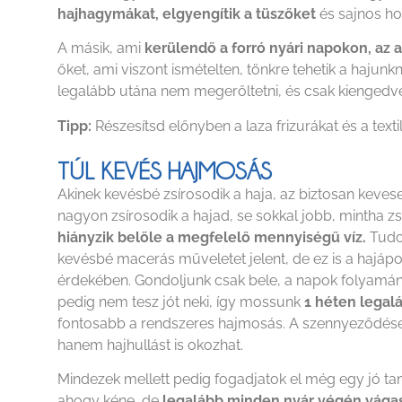
hajhagymákat, elgyengítik a tüszőket
és sajnos h
A másik, ami
kerülendő a forró nyári napokon, az a
őket, ami viszont ismételten, tönkre tehetik a hajunkn
legalább utána nem megerőltetni, és csak kiengedve
Tipp:
Részesítsd előnyben a laza frizurákat és a texti
TÚL KEVÉS HAJMOSÁS
Akinek kevésbé zsírosodik a haja, az biztosan kev
nagyon zsírosodik a hajad, se sokkal jobb, mintha z
hiányzik belőle a megfelelő mennyiségű víz.
Tudo
kevésbé macerás műveletet jelent, de ez is a hajápo
érdekében. Gondoljunk csak bele, a napok folyamá
pedig nem tesz jót neki, így mossunk
1 héten legal
fontosabb a rendszeres hajmosás. A szennyeződése
hanem hajhullást is okozhat.
Mindezek mellett pedig fogadjatok el még egy jó taná
ahogy kéne, de
legalább minden nyár végén vágas