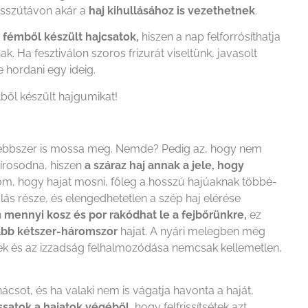
osszútávon akár a
haj kihullásához is vezethetnek
.
 fémből készült hajcsatok,
hiszen a nap felforrósíthatja
ak. Ha fesztiválon szoros frizurát viseltünk, javasolt
 hordani egy ideig.
lből készült hajgumikat!
esebbszer is mossa meg. Nemde? Pedig az, hogy nem
sírosodna, hiszen
a száraz haj annak a jele, hogy
m, hogy hajat mosni, főleg a hosszú hajúaknak többé-
lás része, és elengedhetetlen a szép haj elérése
n
mennyi kosz és por rakódhat le a fejbőrünkre,
ez
ább kétszer-háromszor
hajat.
A nyári melegben még
k és az izzadság felhalmozódása nemcsak kellemetlen,
csot, és ha valaki nem is vágatja havonta a haját,
satok a hajatok végéből,
hogy felfrissítsétek azt.