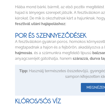
Hiába mond bárki, bármit, az első pozitív megítélés
hajad is lényeges szerepet játszik. A fesztiválokon
károkat. De mik is okozhatnak kárt a hajunknak, hog
fesztivál utáni hajápoláshoz:
POR ÉS SZENNYEZŐDÉSEK
A fesztiválokon gyakran poros, homokos környezet
megtapadnak a hajon és a fejbőrön, akadályozva a 
hajmosás
, és a számunkra megfelelő típusú
balzsa
anyagcseréjét gátolhatja, hanem
szárazzá, durva ta
Tipp:
Használj természetes összetevőjű, gyengéd
sampon kifejezetten ideá
MEGNÉZEM
KLÓROS/SÓS VÍZ