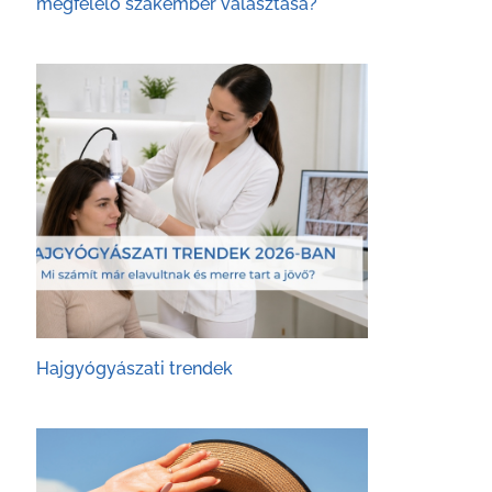
megfelelő szakember választása?
Hajgyógyászati trendek