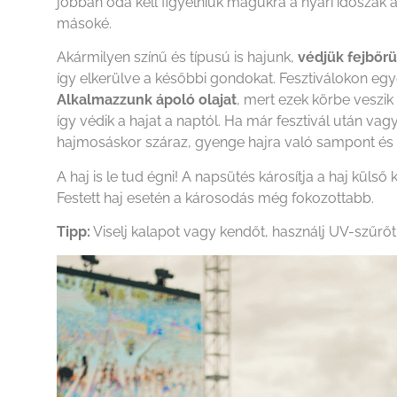
jobban oda kell figyelniük magukra a nyári időszak 
másoké.
Akármilyen színű és típusú is hajunk,
védjük fejbőrü
így elkerülve a későbbi gondokat. Fesztiválokon egyé
Alkalmazzunk ápoló olajat
, mert ezek körbe veszik
így védik a hajat a naptól. Ha már fesztivál után v
hajmosáskor száraz, gyenge hajra való sampont és b
A haj is le tud égni! A napsütés károsítja a haj küls
Festett haj esetén a károsodás még fokozottabb.
Tipp:
Viselj kalapot vagy kendőt, használj UV-szűrőt