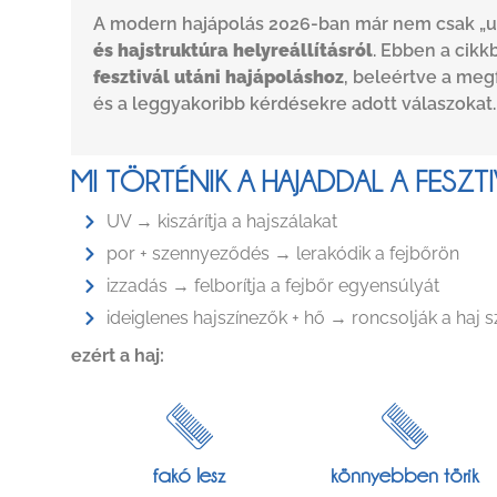
A modern hajápolás 2026-ban már nem csak „u
és hajstruktúra helyreállításról
. Ebben a cikk
fesztivál utáni hajápoláshoz
, beleértve a me
és a leggyakoribb kérdésekre adott válaszokat.
MI TÖRTÉNIK A HAJADDAL A FESZTI
UV → kiszárítja a hajszálakat
por + szennyeződés → lerakódik a fejbőrön
izzadás → felborítja a fejbőr egyensúlyát
ideiglenes hajszínezők + hő → roncsolják a haj s
ezért a haj:
fakó lesz
könnyebben törik