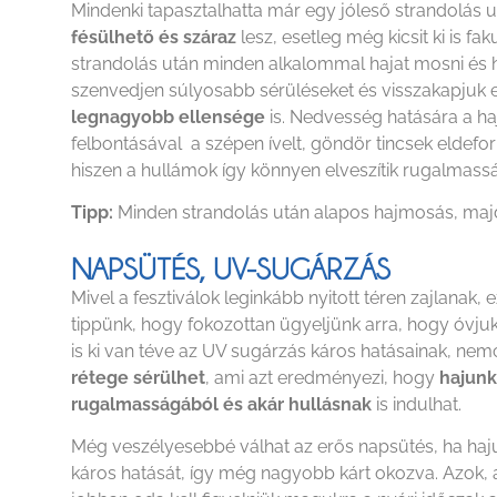
Mindenki tapasztalhatta már egy jóleső strandolás
fésülhető és száraz
lesz, esetleg még kicsit ki is f
strandolás után minden alkalommal hajat mosni és h
szenvedjen súlyosabb sérüléseket és visszakapjuk e
legnagyobb ellensége
is. Nedvesség hatására a haj
felbontásával a szépen ívelt, göndör tincsek eldefo
hiszen a hullámok így könnyen elveszítik rugalmass
Tipp:
Minden strandolás után alapos hajmosás, majd 
NAPSÜTÉS, UV-SUGÁRZÁS
Mivel a fesztiválok leginkább nyitott téren zajlanak, 
tippünk, hogy fokozottan ügyeljünk arra, hogy óvjuk
is ki van téve az UV sugárzás káros hatásainak, nemc
rétege sérülhet
, ami azt eredményezi, hogy
hajunk
rugalmasságából és akár hullásnak
is indulhat.
Még veszélyesebbé válhat az erős napsütés, ha hajun
káros hatását, így még nagyobb kárt okozva. Azok, ak