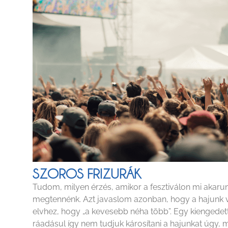
SZOROS FRIZURÁK
Tudom, milyen érzés, amikor a fesztiválon mi akaru
megtennénk. Azt javaslom azonban, hogy a hajunk 
elvhez, hogy „a kevesebb néha több”. Egy kiengedett
ráadásul így nem tudjuk károsítani a hajunkat úgy, 