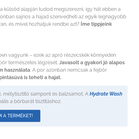
t a külsőd alapján tudod megszerezni, így hát ebben a
 azonban sajnos a hajad szenvedheti az egyik legnagyobb
yan, és mivel hozhatjuk rendbe azt?
Íme tippjeink
ben vagyunk – ezek az apró részecskék könnyedén
bőr természetes légzését.
Javasolt a gyakori jó alapos
m használata
. A por azonban nemcsak a fejbőr
pintásúvá is teheti a hajat.
, mélytisztító sampont és balzsamot. A
Hydrate Wash
lis a bőrbarát tisztításhoz.
 A TERMÉKET!