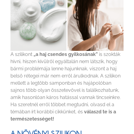
A szilikont
„a haj csendes gyilkosának”
is szokták
hívni, hiszen kívülről egyáltalán nem látszik, hogy
bármi problémája lenne hajunknak, viszont a haj
belső rétegei már nem erről árulkodnak. A szilikon
mellett a legtöbb samponban és hajápolóban
sajnos több olyan összetevővel is találkozhatunk,
amik hasonlóan káros hatással vannak tincseinkre.
Ha szeretnél erről többet megtudni, olvasd el a
témában írt korábbi cikkünket, és
válaszd te is a
természetességet!
A NÖVÉNYI SZILIKON