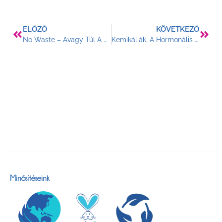
ELŐZŐ
KÖVETKEZŐ
No Waste – Avagy Túl A Szelektív Hulladékgyűjtésen
Kemikáliák, A Hormonális Problémák Okai
Minősítéseink