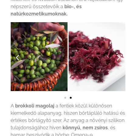
népszerű összetevőik a
bio-, és
natúrkozmetikumoknak.
A
brokkoli magolaj
a fentiek közül különösen
kiemelkedő alapanyag, hiszen bőrtápláló hatású és
értékes bőrlágyító szer. Az anyag a növényi szilikon
tulajdonságához híven
könnyű, nem zsíros
, és
hamar beszívódik a bőrbe. Omega-9