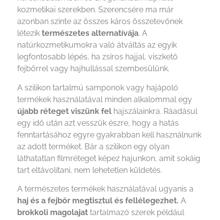
kozmetikai szerekben. Szerencsére ma már
azonban szinte az összes káros összetevőnek
létezik
természetes alternatívája
. A
natúrkozmetikumokra való átváltás az egyik
legfontosabb lépés, ha zsíros hajjal, viszkető
fejbőrrel vagy hajhullással szembesülünk.
A szilikon tartalmú samponok vagy hajápoló
termékek használatával minden alkalommal egy
újabb réteget viszünk fel
hajszálainkra. Ráadásul
egy idő után azt vesszük észre, hogy a hatás
fenntartásához egyre gyakrabban kell használnunk
az adott terméket. Bár a szilikon egy olyan
láthatatlan filmréteget képez hajunkon, amit sokáig
tart eltávolítani, nem lehetetlen küldetés.
A természetes termékek használatával ugyanis a
haj és a fejbőr megtisztul és fellélegezhet.
A
brokkoli magolajat
tartalmazó szerek például