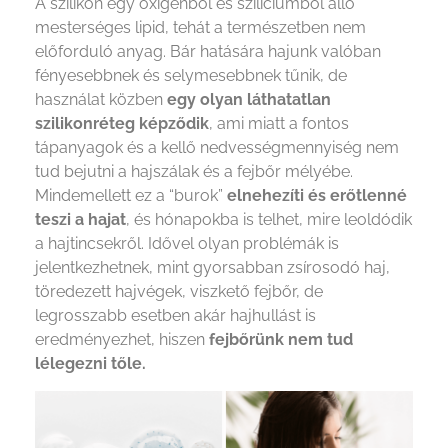
A szilikon egy oxigénből és szilíciumból álló
mesterséges lipid, tehát a természetben nem
előforduló anyag. Bár hatására hajunk valóban
fényesebbnek és selymesebbnek tűnik, de
használat közben
egy olyan láthatatlan
szilikonréteg képződik
, ami miatt a fontos
tápanyagok és a kellő nedvességmennyiség nem
tud bejutni a hajszálak és a fejbőr mélyébe.
Mindemellett ez a “burok”
elnehezíti és erőtlenné
teszi a hajat
, és hónapokba is telhet, mire leoldódik
a hajtincsekről. Idővel olyan problémák is
jelentkezhetnek, mint gyorsabban zsírosodó haj,
töredezett hajvégek, viszkető fejbőr, de
legrosszabb esetben akár hajhullást is
eredményezhet, hiszen
fejbőrünk nem tud
lélegezni tőle.