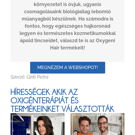
környezetet is óvjuk, ugyanis
csomagolásaink biológiailag lebomló
műanyagból készülnek. Ha számodra is
fontos, hogy egészséges hajkoronád
legyen és természetes kozmetikumokkal
ápold tincseidet, válaszd te is az Oxygeni
Hair termékeit!
MEGNÉZEM A WEBSHOPOT!
Szerző: Giriti Petra
HÍRESSÉGEK AKIK AZ
OXIGÉNTERÁPIÁT ÉS
TERMÉKEINKET VÁLASZTOTTÁK