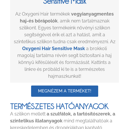
Sensitive Mask
Az Oxygeni Hair termékek
vegyianyagmentes
haj-és bőrápolók
, amik nem tartalmaznak
szilikont. Egyes termékeink növényi szilikon
segítségével érik el azt a hatást, amit a
szintetikus szilikon tudna csak eredményezni. Az
Oxygeni Hair Sensitive Mask
a brokkoli
magolaj tartalma révén segít biztosítani a haj
könnyű kifésülését és formázását. Kattints a
linkre és próbáld ki te is a természetes
hajmaszkunkat!
MEGNÉZEM A TERMÉKET!
TERMÉSZETES HATÓANYAGOK
A szilikon mellett
a szulfátok, a tartósítószerek, a
szintetikus illatanyagok
mind megtalálhatóak a
kereskedelemben és drogériákban kapható