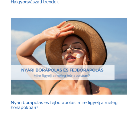
Hajgyógyászati trendek
Nyári bőrápolás és fejbőrápolás: mire figyelj a meleg
hónapokban?