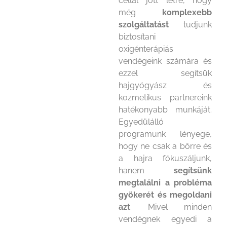
céllal jött létre, hogy
még
komplexebb
szolgáltatást
tudjunk
biztosítani
oxigénterápiás
vendégeink számára és
ezzel segítsük
hajgyógyász és
kozmetikus partnereink
hatékonyabb munkáját.
Egyedülálló
programunk lényege,
hogy ne csak a bőrre és
a hajra fókuszáljunk,
hanem
segítsünk
megtalálni a probléma
gyökerét és megoldani
azt
. Mivel minden
vendégnek egyedi a