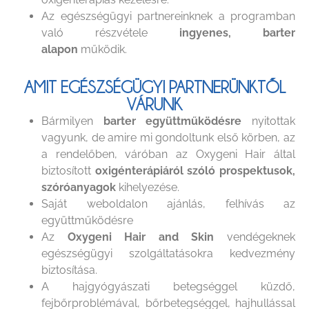
Az egészségügyi partnereinknek a programban
való részvétele
ingyenes, barter
alapon
működik.
AMIT EGÉSZSÉGÜGYI PARTNERÜNKTŐL
VÁRUNK
Bármilyen
barter együttműködésre
nyitottak
vagyunk, de amire mi gondoltunk első körben, az
a rendelőben, váróban az Oxygeni Hair által
biztosított
oxigénterápiáról szóló prospektusok,
szóróanyagok
kihelyezése.
Saját weboldalon ajánlás, felhívás az
együttműködésre
Az
Oxygeni Hair and Skin
vendégeknek
egészségügyi szolgáltatásokra kedvezmény
biztosítása.
A hajgyógyászati betegséggel küzdő,
fejbőrproblémával, bőrbetegséggel, hajhullással