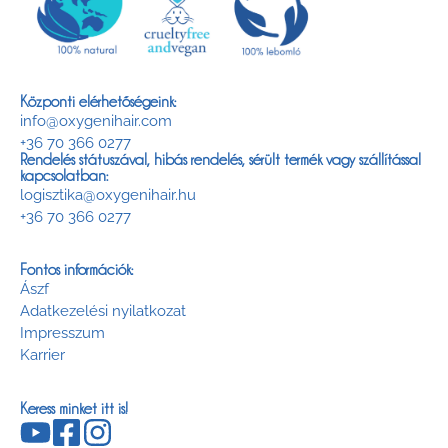
Központi elérhetőségeink:
info@oxygenihair.com
+36 70 366 0277
Rendelés státuszával, hibás rendelés, sérült termék vagy szállítással
kapcsolatban:
logisztika@oxygenihair.hu
+36 70 366 0277
Fontos információk:
Ászf
Adatkezelési nyilatkozat
Impresszum
Karrier
Keress minket itt is!