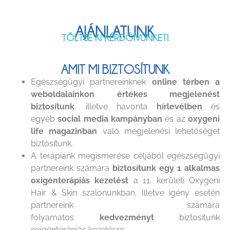
AJÁNLATUNK
TÖLTSE KI KÉRDŐÍVÜNKET!
AMIT MI BIZTOSÍTUNK
Egészségügyi partnereinknek
online térben a
weboldalainkon értékes megjelenést
biztosítunk
, illetve havonta
hírlevélben
és
egyéb
social media kampányban
és az
oxygeni
life magazinban
való megjelenési lehetőséget
biztosítunk.
A terápiánk megismerése céljából egészségügyi
partnereink számára
biztosítunk egy 1 alkalmas
oxigénterápiás kezelést
a 11. kerületi Oxygeni
Hair & Skin szalonunkban. Illetve igény esetén
partnereink számára
folyamatos
kedvezményt
biztosítunk
oxigénterápiás kezelésre.