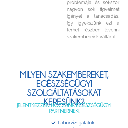
problémája és sokszor
nagyon sok figyelmet
igényel a tanácsadás,
így igyekszünk ezt a
terhet részben levenni
szakembereink válláról.
MILYEN SZAKEMBEREKET,
EGÉSZSÉGÜGYI
SZOLGÁLTATÁSOKAT
KERESÜNK?
JELENTKEZZEN HOZZÁNK EGÉSZSÉGÜGYI
PARTNERNEK!
Laborvizsgálatok