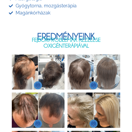
Gyógytorna, mozgásterápia
Magánkórházak
EREDMÉNYEINK
FEJBŐRPROBLÉMÁK KEZELÉSE
OXIGÉNTERÁPIÁVAL