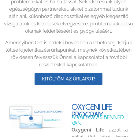
problémákkal és hajhullással.
Nekik keresünk olyan
egészségügyi partnereket, akiket bizalommal tudunk
ajánlani, különböző diagnosztikai és egyéb kiegészítő
vizsgálatok és kezelések elvégzésére, problémájuk belső
okának felderítéséért és gyógyításáért.
Amennyiben Önt is érdekli bővebben a lehetőség, kérjük
töltse ki jelentkezési űrlapunkat, melynek következtében
rövidesen felvesszük Önnel a kapcsolatot a további
részletekkel kapcsolatban.
KITÖLTÖM AZ ŰRLAPOT!
OXYGENI LIFE
PROGRAM
A VÁLTOZÁS BENNED
VAN!
Oxygeni Life
azzal a