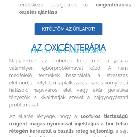
rendelkező betegeknek az
oxigénterápiás
kezelés ajánlása
KITÖLTÖM AZ ŰRLAPOT!
AZ OXIGÉNTERÁPIA
MIT KELL TUDNI A KEZELÉSRŐL?
Napjainkban az emberek több mint a 90%-a
valamilyen fejbőrproblémával küzd. A nem
megfelelő termékek használata, a stresszes
életmód, a helytelen táplálkozás, a káros környezeti
hatások, nagyvárosi élet vagy akár genetikai
tényezők is kiválthatják ezeket a hajgyógyászati
problémákat.
Az eljárás lényege, hogy a
100%-os tisztaságú
oxigént magas nyomással injektáljuk a bőr felső
rétegén keresztül a bazális réteg sejtsoráig
, a sejt