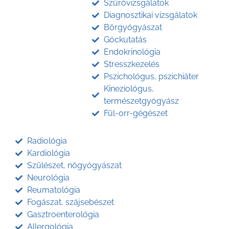
Szűrővizsgálatok
Diagnosztikai vizsgálatok
Bőrgyógyászat
Góckutatás
Endokrinológia
Stresszkezelés
Pszichológus, pszichiáter
Kineziológus,
természetgyógyász
Fül-orr-gégészet
Radiológia
Kardiológia
Szülészet, nőgyógyászat
Neurológia
Reumatológia
Fogászat, szájsebészet
Gasztroenterológia
Allergológia