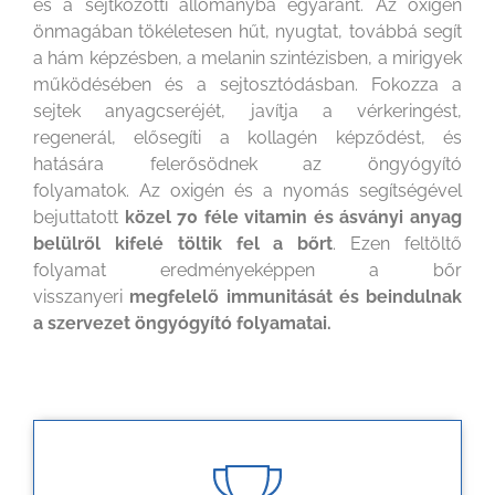
és a sejtközötti állományba egyaránt.
Az oxigén
önmagában tökéletesen hűt, nyugtat, továbbá segít
a hám képzésben, a melanin szintézisben, a mirigyek
működésében és a sejtosztódásban. Fokozza a
sejtek anyagcseréjét, javítja a vérkeringést,
regenerál, elősegíti a kollagén képződést, és
hatására felerősödnek az öngyógyító
folyamatok.
Az oxigén és a nyomás segítségével
bejuttatott
közel 70 féle vitamin és ásványi anyag
belülről kifelé töltik fel a bőrt
. Ezen feltöltő
folyamat eredményeképpen a bőr
visszanyeri
megfelelő immunitását és beindulnak
a szervezet öngyógyító folyamatai.