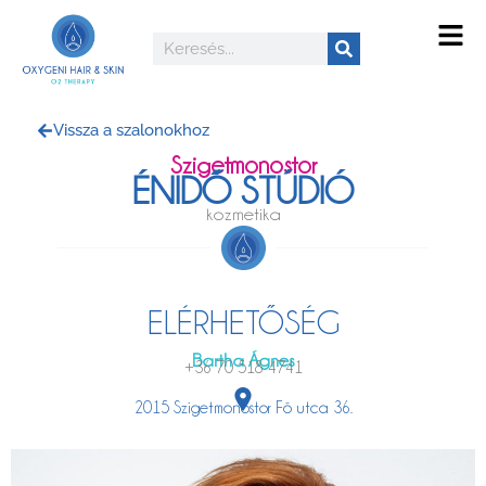
Vissza a szalonokhoz
Szigetmonostor
ÉNIDŐ STÚDIÓ
kozmetika
ELÉRHETŐSÉG
Bartha Ágnes
+36 70 518 4741
2015 Szigetmonostor Fő utca 36.