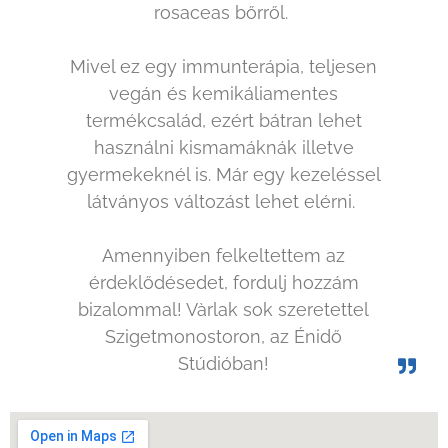
rosaceas bőrről.
Mivel ez egy immunterápia, teljesen
vegán és kemikáliamentes
termékcsalád, ezért bátran lehet
használni kismamáknák illetve
gyermekeknél is. Már egy kezeléssel
látványos változást lehet elérni.
Amennyiben felkeltettem az
érdeklődésedet, fordulj hozzám
bizalommal! Vàrlak sok szeretettel
Szigetmonostoron, az Énidő
Stúdióban!