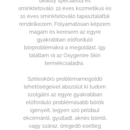
beauty specialista és
sminktetováló. 22 èves kozmetikus ès
10 èves sminktetováló tapasztalattal
rendelkezem. Folyamatosan képzem
magam és keresem az egyre
gyakrabban előforduló
bőrproblémákra a megoldást, így
találtam rá az Oxygenire Skin
termékcsaládra.
Széleskörű problémamegoldó
lehetőségeivel abszolút ki tudom
szolgálni az egyre gyakrabban
előforduló problémásabb bőrök
igényeit, legyen szó például
ekcémáról, gyulladt, aknés bőrről,
vagy száraz, öregedő esetleg