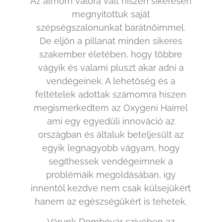
Az álmom valóra vált hiszen sikeresen
megnyitottuk saját
szépségszalonunkat barátnőimmel.
De eljön a pillanat minden sikeres
szakember életében, hogy többre
vágyik és valami pluszt akar adni a
vendégeinek. A lehetőség és a
feltételek adottak számomra hiszen
megismerkedtem az Oxygeni Hairrel
ami egy egyedüli innováció az
országban és általuk beteljesült az
egyik legnagyobb vágyam, hogy
segíthessek vendégeimnek a
problémáik megoldásában, így
innentől kezdve nem csak külsejükért
hanem az egészségükért is tehetek.
Várunk Dombóvár szívében az