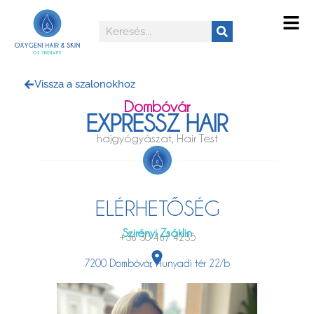
Vissza a szalonokhoz
Dombóvár
EXPRESSZ HAIR
hajgyógyászat, Hair Test
ELÉRHETŐSÉG
Szirényi Zsáklin
+36 30 467 4235
7200 Dombóvár, Hunyadi tér 22/b