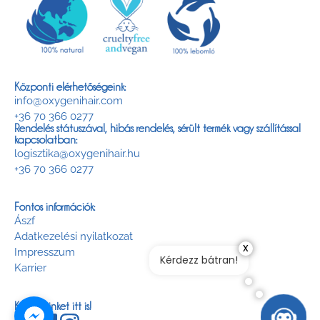
Központi elérhetőségeink:
info@oxygenihair.com
+36 70 366 0277
Rendelés státuszával, hibás rendelés, sérült termék vagy szállítással
kapcsolatban:
logisztika@oxygenihair.hu
+36 70 366 0277
Fontos információk:
Ászf
Adatkezelési nyilatkozat
x
Impresszum
Kérdezz bátran!
Karrier
Keress minket itt is!