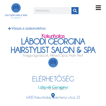
Vissza a szalonokhoz
Kiskunhalas
LÁBODI GEORGINA
HAIRSTYLIST SALON & SPA
hajgyógyászat, Head Spa, Hair Test
ELÉRHETŐSÉG
Lábodi Georgina
+36 70 866 3823
6400 Kiskunhalas, Széchenyi utca 33