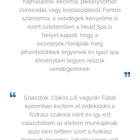
hajhullásról, ekcéma, pikkelysömör,
zsírosodás vagy korpásodásról. Fontos
számomra, a vendégek kényelme is
ezért üzletemben a Head Spa is
helyet kapott, hogy a
kezelések/terápiák még
pihentetőbbek legyenek és igazi spa
élményben legyen részük
vendégeimnek.
Sziasztok, Csikós Lili vagyok! Fiatal
koromban keztem el érdeklődni a
fodrász szakma iránt és így ezt
választottam az életem munkájának.
2022-ben tettem szert a fodrász
bizonyítványomra, lehetőségem volt