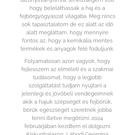
hogy beleláthassak a haj és a
fejbőrgyógyászat világába. Még nincs
sok tapasztalatom de ez alatt az idő
alatt megláttam, hogy mennyire
fontos az, hogy a kemikália mentes
termékek és anyagok felé foduljunk.
Folyamatosan azon vagyok, hogy
fejlesszem az elméleti és a szakmai
tudásomat, hogy a legjobb
szolgáltatást tudjam nyújtani a
jelenlegi és jővőbeli vendégeimnek
akik a hajuk szépségét és fejbőrük,
bőrük egészségét szeretnék jobbá
tenni illetve megőrizni. 2024
februárjában kezdtem el dolgozni
Kiskunhalason, Lábodi Georgina