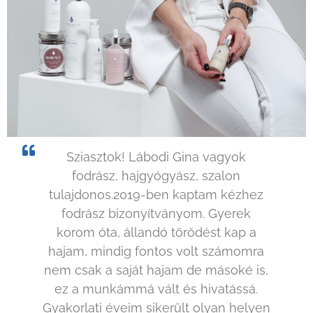
Sziasztok! Lábodi Gina vagyok
fodrász, hajgyógyász, szalon
tulajdonos.2019-ben kaptam kézhez
fodrász bizonyítványom. Gyerek
korom óta, állandó törődést kap a
hajam, mindig fontos volt számomra
nem csak a saját hajam de másoké is,
ez a munkámmá vált és hivatássá.
Gyakorlati éveim sikerült olyan helyen